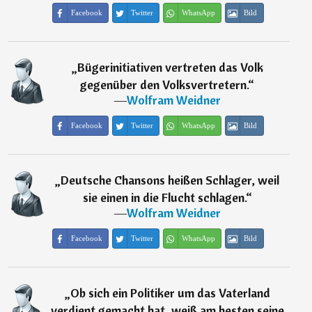
Facebook
Twitter
WhatsApp
Bild
„
Bügerinitiativen vertreten das Volk
gegenüber den Volksvertretern.
“
―
Wolfram Weidner
Facebook
Twitter
WhatsApp
Bild
„
Deutsche Chansons heißen Schlager, weil
sie einen in die Flucht schlagen.
“
―
Wolfram Weidner
Facebook
Twitter
WhatsApp
Bild
„
Ob sich ein Politiker um das Vaterland
verdient gemacht hat, weiß am besten seine