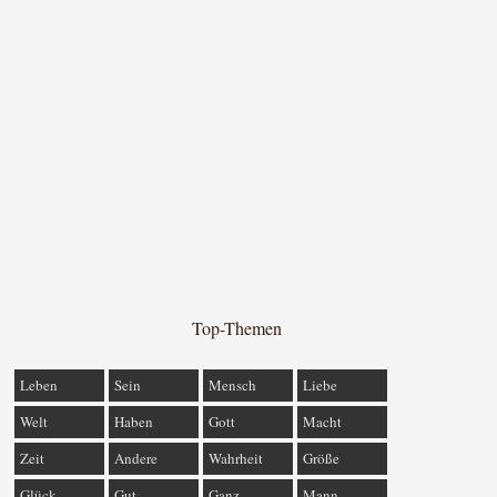
Top-Themen
Leben
Sein
Mensch
Liebe
Welt
Haben
Gott
Macht
Zeit
Andere
Wahrheit
Größe
Glück
Gut
Ganz
Mann