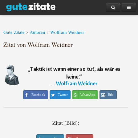
›
›
Gute Zitate
Autoren
Wolfram Weidner
Zitat von Wolfram Weidner
„
Taktik ist wenn einer so tut, als wär es
keine.
“
―
Wolfram Weidner
Facebook
Twitter
WhatsApp
Bild
Zitat (Bild):