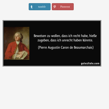
tumblr
Pinterest