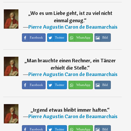
„
Wo es um Liebe geht, ist zu viel nicht
einmal genug.
“
―
Pierre Augustin Caron de Beaumarchais
Facebook
Twitter
WhatsApp
Bild
„
Man brauchte einen Rechner, ein Tänzer
erhielt die Stelle.
“
―
Pierre Augustin Caron de Beaumarchais
Facebook
Twitter
WhatsApp
Bild
„
Irgend etwas bleibt immer haften.
“
―
Pierre Augustin Caron de Beaumarchais
Facebook
Twitter
WhatsApp
Bild