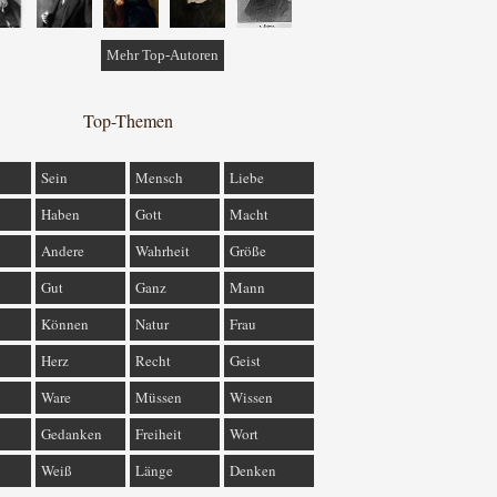
Mehr Top-Autoren
Top-Themen
Sein
Mensch
Liebe
Haben
Gott
Macht
Andere
Wahrheit
Größe
Gut
Ganz
Mann
Können
Natur
Frau
Herz
Recht
Geist
Ware
Müssen
Wissen
Gedanken
Freiheit
Wort
Weiß
Länge
Denken