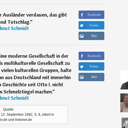
r Ausländer verdauen, das gibt
Facebook
nd Totschlag.
“
Twitter
lmut Schmidt
Bild
eine moderne Gesellschaft in der
Facebook
ls multikulturelle Gesellschaft zu
Twitter
 vielen kulturellen Gruppen, halte
nn aus Deutschland mit immerhin
Bild
 Geschichte seit Otto I. nicht
en Schmelztiegel machen.
“
lmut Schmidt
Quelle:
12. September 1992, S. 8, zitiert in
iv.de und linksnet.de