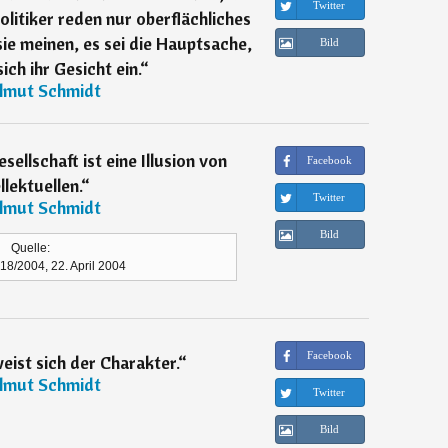
Twitter
Politiker reden nur oberflächliches
ie meinen, es sei die Hauptsache,
Bild
ch ihr Gesicht ein.
“
lmut Schmidt
sellschaft ist eine Illusion von
Facebook
llektuellen.
“
Twitter
lmut Schmidt
Bild
Quelle:
. 18/2004, 22. April 2004
Facebook
eist sich der Charakter.
“
lmut Schmidt
Twitter
Bild