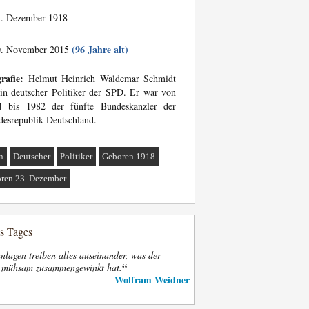
. Dezember 1918
(96 Jahre alt)
. November 2015
rafie:
Helmut Heinrich Waldemar Schmidt
ein deutscher Politiker der SPD. Er war von
4 bis 1982 der fünfte Bundeskanzler der
esrepublik Deutschland.
n
Deutscher
Politiker
Geboren 1918
ren 23. Dezember
es Tages
nlagen treiben alles auseinander, was der
“
t mühsam zusammengewinkt hat.
Wolfram Weidner
—