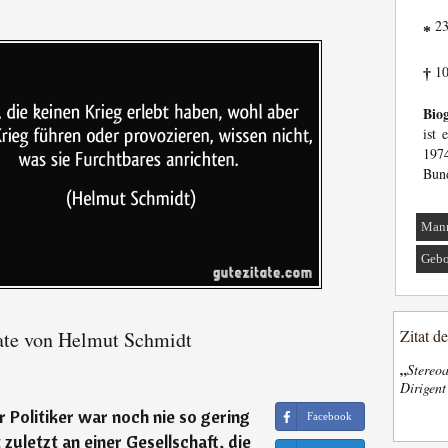
23
*
10
†
Biog
ist 
197
Bund
Man
Gebo
Zitat d
ate von Helmut Schmidt
„
Stereoa
Dirigen
 Politiker war noch nie so gering
Facebook
 zuletzt an einer Gesellschaft, die