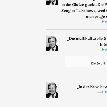
in die Glotze guckt. Die 
Zeug in Talkshows, weil s
man präge si
―
He
„
Die multikulturelle Ge
Inte
―
He
Die Zeit, Nr
„
In der Krise bew
―
He