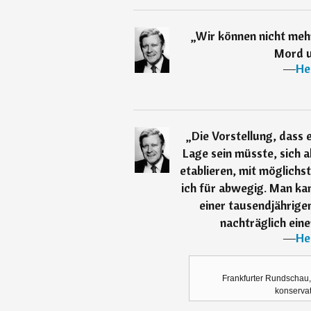
„
Wir können nicht meh
Mord u
―
He
„
Die Vorstellung, dass 
Lage sein müsste, sich a
etablieren, mit möglichst
ich für abwegig. Man ka
einer tausendjährigen
nachträglich ein
―
He
Frankfurter Rundschau, 
konservat