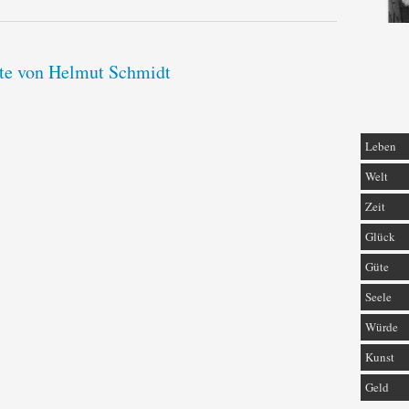
ate von Helmut Schmidt
Leben
Welt
Zeit
Glück
Güte
Seele
Würde
Kunst
Geld