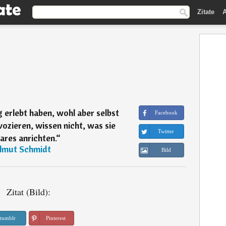
Zitate
A
g erlebt haben, wohl aber selbst
Facebook
ozieren, wissen nicht, was sie
Twitter
ares anrichten.
“
lmut Schmidt
Bild
Zitat (Bild):
tumblr
Pinterest