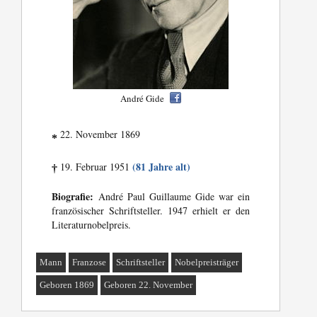
André Gide
22. November 1869
*
(81 Jahre alt)
19. Februar 1951
†
Biografie:
André Paul Guillaume Gide war ein
französischer Schriftsteller. 1947 erhielt er den
Literaturnobelpreis.
Mann
Franzose
Schriftsteller
Nobelpreisträger
Geboren 1869
Geboren 22. November