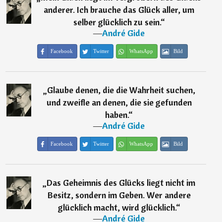
anderer. Ich brauche das Glück aller, um
selber glücklich zu sein.
“
―
André Gide
Facebook
Twitter
WhatsApp
Bild
„
Glaube denen, die die Wahrheit suchen,
und zweifle an denen, die sie gefunden
haben.
“
―
André Gide
Facebook
Twitter
WhatsApp
Bild
„
Das Geheimnis des Glücks liegt nicht im
Besitz, sondern im Geben. Wer andere
glücklich macht, wird glücklich.
“
―
André Gide