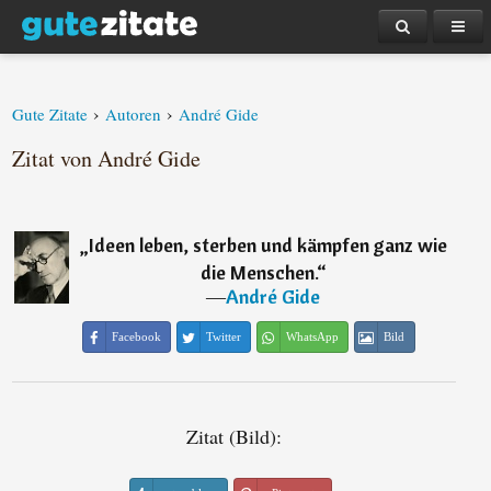
›
›
Gute Zitate
Autoren
André Gide
Zitat von André Gide
„
Ideen leben, sterben und kämpfen ganz wie
die Menschen.
“
―
André Gide
Facebook
Twitter
WhatsApp
Bild
Zitat (Bild):