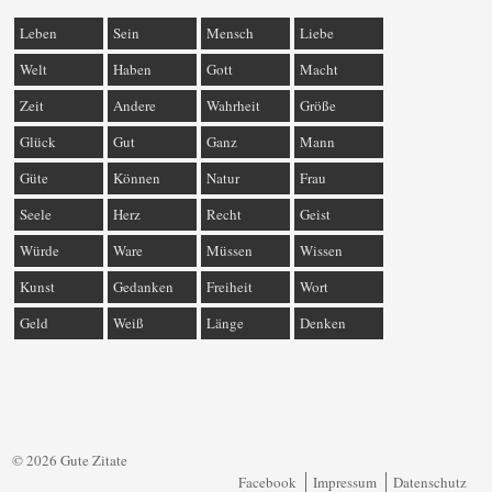
Leben
Sein
Mensch
Liebe
Welt
Haben
Gott
Macht
Zeit
Andere
Wahrheit
Größe
Glück
Gut
Ganz
Mann
Güte
Können
Natur
Frau
Seele
Herz
Recht
Geist
Würde
Ware
Müssen
Wissen
Kunst
Gedanken
Freiheit
Wort
Geld
Weiß
Länge
Denken
© 2026 Gute Zitate
Facebook
Impressum
Datenschutz