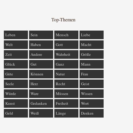
Top-Themen
Leben
Sein
Mensch
Liebe
Welt
Haben
Gott
Macht
Zeit
Andere
Wahrheit
Größe
Glück
Gut
Ganz
Mann
Güte
Können
Natur
Frau
Seele
Herz
Recht
Geist
Würde
Ware
Müssen
Wissen
Kunst
Gedanken
Freiheit
Wort
Geld
Weiß
Länge
Denken