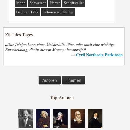
Mann
Schweizer
Pfarrer
Schriftsteller
Geboren 1797
Geboren 4. Oktober
Zitat des Tages
„
Das Telefon kann einen Geistesblitz töten oder auch eine wichtige
“
Entscheidung, die in diesem Moment heranreift.
Cyril Northcote Parkinson
—
Autoren
Themen
Top-Autoren