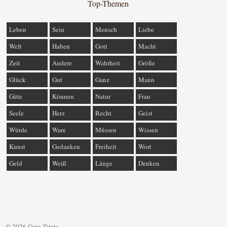
Top-Themen
Leben
Sein
Mensch
Liebe
Welt
Haben
Gott
Macht
Zeit
Andere
Wahrheit
Größe
Glück
Gut
Ganz
Mann
Güte
Können
Natur
Frau
Seele
Herz
Recht
Geist
Würde
Ware
Müssen
Wissen
Kunst
Gedanken
Freiheit
Wort
Geld
Weiß
Länge
Denken
© 2026 Gute Zitate