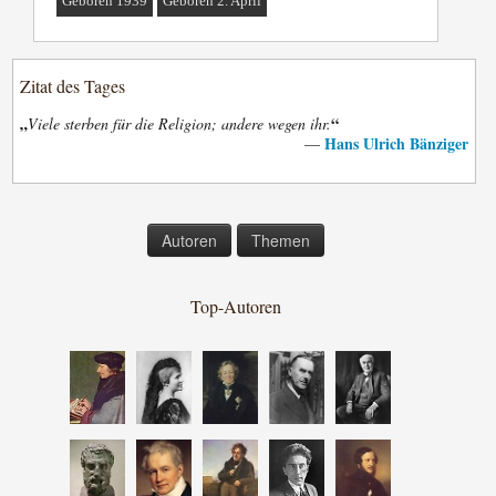
Geboren 1939
Geboren 2. April
Zitat des Tages
„
“
Viele sterben für die Religion; andere wegen ihr.
Hans Ulrich Bänziger
—
Autoren
Themen
Top-Autoren