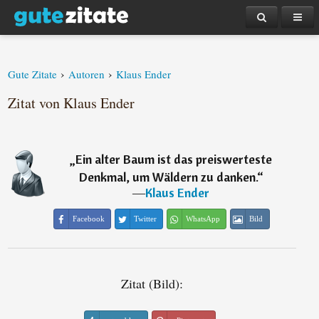
›
›
Gute Zitate
Autoren
Klaus Ender
Zitat von Klaus Ender
„
Ein alter Baum ist das preiswerteste
Denkmal, um Wäldern zu danken.
“
―
Klaus Ender
Facebook
Twitter
WhatsApp
Bild
Zitat (Bild):