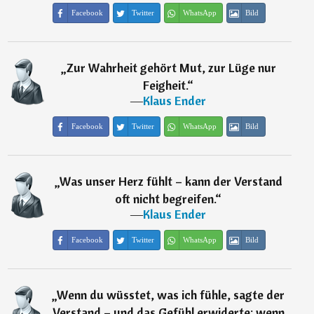
Facebook
Twitter
WhatsApp
Bild
„
Zur Wahrheit gehört Mut, zur Lüge nur
Feigheit.
“
―
Klaus Ender
Facebook
Twitter
WhatsApp
Bild
„
Was unser Herz fühlt – kann der Verstand
oft nicht begreifen.
“
―
Klaus Ender
Facebook
Twitter
WhatsApp
Bild
„
Wenn du wüsstet, was ich fühle, sagte der
Verstand – und das Gefühl erwiderte: wenn