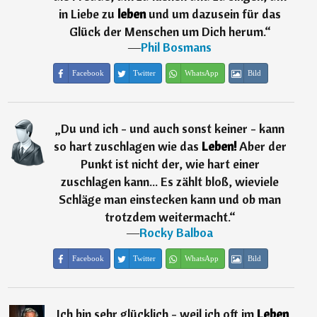
in Liebe zu
leben
und um dazusein für das
Glück der Menschen um Dich herum.
“
―
Phil Bosmans
Facebook
Twitter
WhatsApp
Bild
„
Du und ich - und auch sonst keiner - kann
so hart zuschlagen wie das
Leben!
Aber der
Punkt ist nicht der, wie hart einer
zuschlagen kann... Es zählt bloß, wieviele
Schläge man einstecken kann und ob man
trotzdem weitermacht.
“
―
Rocky Balboa
Facebook
Twitter
WhatsApp
Bild
„
Ich bin sehr glücklich - weil ich oft im
Leben