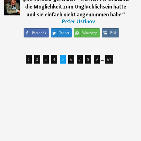
die Möglichkeit zum Unglücklichsein hatte
und sie einfach nicht angenommen habe.
“
―
Peter Ustinov
Facebook
Twitter
WhatsApp
Bild
1
2
3
4
5
6
7
8
9
...
67