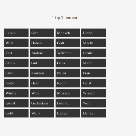
Top-Themen
Leben
Sein
Mensch
Liebe
Welt
Haben
Gott
Macht
Zeit
Andere
Wahrheit
Größe
Glück
Gut
Ganz
Mann
Güte
Können
Natur
Frau
Seele
Herz
Recht
Geist
Würde
Ware
Müssen
Wissen
Kunst
Gedanken
Freiheit
Wort
Geld
Weiß
Länge
Denken