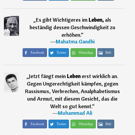
„
Es gibt Wichtigeres im
Leben,
als
beständig dessen Geschwindigkeit zu
erhöhen.
“
―
Mahatma Gandhi
Facebook
Twitter
WhatsApp
Bild
„
Jetzt fängt mein
Leben
erst wirklich an.
Gegen Ungerechtigkeit kämpfen, gegen
Rassismus, Verbrechen, Analphabetismus
und Armut, mit diesem Gesicht, das die
Welt so gut kennt.
“
―
Muhammad Ali
Facebook
Twitter
WhatsApp
Bild