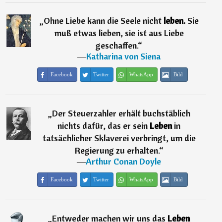
„
Ohne Liebe kann die Seele nicht
leben.
Sie
muß etwas lieben, sie ist aus Liebe
geschaffen.
“
―
Katharina von Siena
Facebook
Twitter
WhatsApp
Bild
„
Der Steuerzahler erhält buchstäblich
nichts dafür, das er sein
Leben
in
tatsächlicher Sklaverei verbringt, um die
Regierung zu erhalten.
“
―
Arthur Conan Doyle
Facebook
Twitter
WhatsApp
Bild
„
Entweder machen wir uns das
Leben