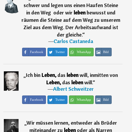
schwer und legen uns einen Haufen Steine
in den Weg  oder wir
leben
bewusst und
räumen die Steine auf dem Weg zu unserem
Ziel aus dem Weg. Der Arbeitsaufwand ist
der gleiche.
“
―
Carlos Castaneda
Facebook
Twitter
WhatsApp
Bild
„
Ich bin
Leben,
das
leben
will, inmitten von
Leben,
das
leben
will.
“
―
Albert Schweitzer
Facebook
Twitter
WhatsApp
Bild
„
Wir müssen lernen, entweder als Brüder
miteinander zu
leben
oder als Narren