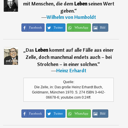
mit Menschen, die dem
Leben
seinen Wert
geben.
“
―
Wilhelm von Humboldt
Facebook
Twitter
WhatsApp
Bild
„
Das
Leben
kommt auf alle Fälle aus einer
Zelle, doch manchmal endets auch – bei
Strolchen – in einer solchen.
“
―
Heinz Erhardt
Quelle:
Die Zelle, in: Das große Heinz Erhardt Buch,
Goldmann, München 1970. S. 274 ISBN 3-442-
06678-6; youtube.com 0:24ff.
Facebook
Twitter
WhatsApp
Bild