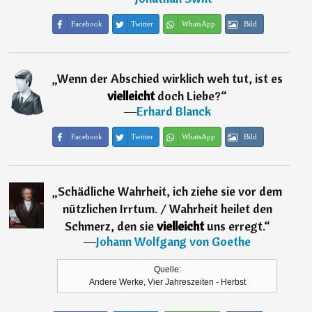
Facebook
Twitter
WhatsApp
Bild
„
Wenn der Abschied wirklich weh tut, ist es
vielleicht
doch Liebe?
“
―
Erhard Blanck
Facebook
Twitter
WhatsApp
Bild
„
Schädliche Wahrheit, ich ziehe sie vor dem
nützlichen Irrtum. / Wahrheit heilet den
Schmerz, den sie
vielleicht
uns erregt.
“
―
Johann Wolfgang von Goethe
Quelle:
Andere Werke, Vier Jahreszeiten - Herbst