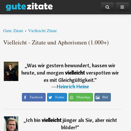
›
Gute Zitate
Vielleicht Zitate
Vielleicht - Zitate und Aphorismen (1.000+)
„
Was wir gestern bewundert, hassen wir
heute, und morgen
vielleicht
verspotten wir
es mit Gleichgültigkeit.
“
―
Heinrich Heine
Facebook
Twitter
WhatsApp
Bild
„
Ich bin
vielleicht
jünger als Sie, aber nicht
blöder!
“