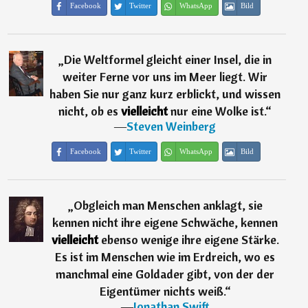
Facebook
Twitter
WhatsApp
Bild
„
Die Weltformel gleicht einer Insel, die in
weiter Ferne vor uns im Meer liegt. Wir
haben Sie nur ganz kurz erblickt, und wissen
nicht, ob es
vielleicht
nur eine Wolke ist.
“
―
Steven Weinberg
Facebook
Twitter
WhatsApp
Bild
„
Obgleich man Menschen anklagt, sie
kennen nicht ihre eigene Schwäche, kennen
vielleicht
ebenso wenige ihre eigene Stärke.
Es ist im Menschen wie im Erdreich, wo es
manchmal eine Goldader gibt, von der der
Eigentümer nichts weiß.
“
―
Jonathan Swift