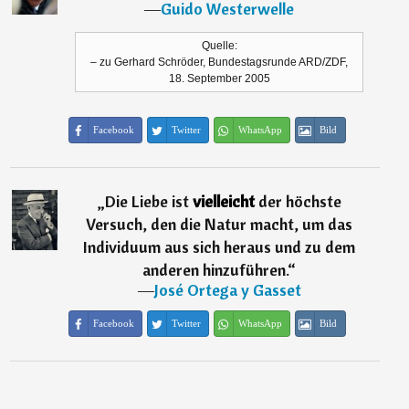
―
Guido Westerwelle
Quelle:
– zu Gerhard Schröder, Bundestagsrunde ARD/ZDF,
18. September 2005
Facebook
Twitter
WhatsApp
Bild
„
Die Liebe ist
vielleicht
der höchste
Versuch, den die Natur macht, um das
Individuum aus sich heraus und zu dem
anderen hinzuführen.
“
―
José Ortega y Gasset
Facebook
Twitter
WhatsApp
Bild