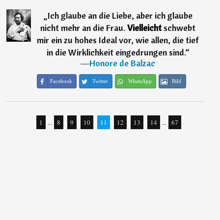
„
Ich glaube an die Liebe, aber ich glaube
nicht mehr an die Frau.
Vielleicht
schwebt
mir ein zu hohes Ideal vor, wie allen, die tief
in die Wirklichkeit eingedrungen sind.
“
―
Honore de Balzac
Facebook
Twitter
WhatsApp
Bild
1
...
8
9
10
11
12
13
14
...
67