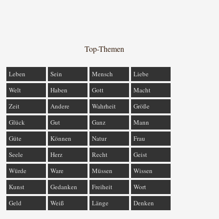
Top-Themen
Leben
Sein
Mensch
Liebe
Welt
Haben
Gott
Macht
Zeit
Andere
Wahrheit
Größe
Glück
Gut
Ganz
Mann
Güte
Können
Natur
Frau
Seele
Herz
Recht
Geist
Würde
Ware
Müssen
Wissen
Kunst
Gedanken
Freiheit
Wort
Geld
Weiß
Länge
Denken