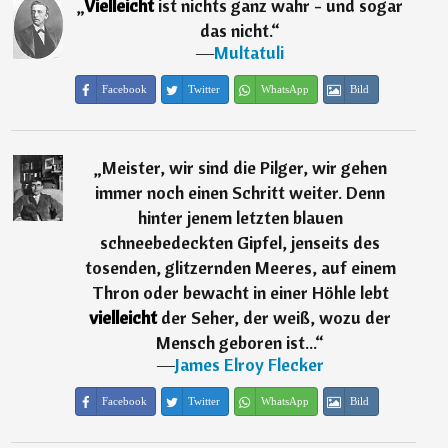
„
Vielleicht
ist nichts ganz wahr - und sogar
das nicht.
“
―
Multatuli
Facebook
Twitter
WhatsApp
Bild
„
Meister, wir sind die Pilger, wir gehen
immer noch einen Schritt weiter. Denn
hinter jenem letzten blauen
schneebedeckten Gipfel, jenseits des
tosenden, glitzernden Meeres, auf einem
Thron oder bewacht in einer Höhle lebt
vielleicht
der Seher, der weiß, wozu der
Mensch geboren ist...
“
―
James Elroy Flecker
Facebook
Twitter
WhatsApp
Bild