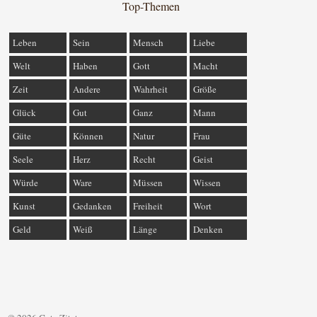
Top-Themen
Leben
Sein
Mensch
Liebe
Welt
Haben
Gott
Macht
Zeit
Andere
Wahrheit
Größe
Glück
Gut
Ganz
Mann
Güte
Können
Natur
Frau
Seele
Herz
Recht
Geist
Würde
Ware
Müssen
Wissen
Kunst
Gedanken
Freiheit
Wort
Geld
Weiß
Länge
Denken