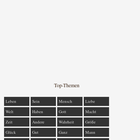
Top-Themen
Leben
Sein
Mensch
Liebe
Welt
Haben
Gott
Macht
Zeit
Andere
Wahrheit
Größe
Glück
Gut
Ganz
Mann