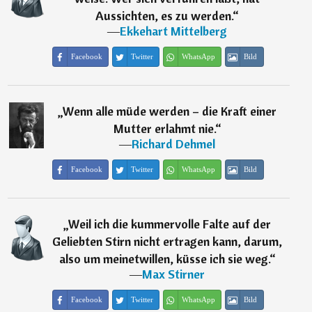
Aussichten, es zu werden.
“
―
Ekkehart Mittelberg
Facebook
Twitter
WhatsApp
Bild
„
Wenn alle müde werden – die Kraft einer
Mutter erlahmt nie.
“
―
Richard Dehmel
Facebook
Twitter
WhatsApp
Bild
„
Weil ich die kummervolle Falte auf der
Geliebten Stirn nicht ertragen kann, darum,
also um meinetwillen, küsse ich sie weg.
“
―
Max Stirner
Facebook
Twitter
WhatsApp
Bild