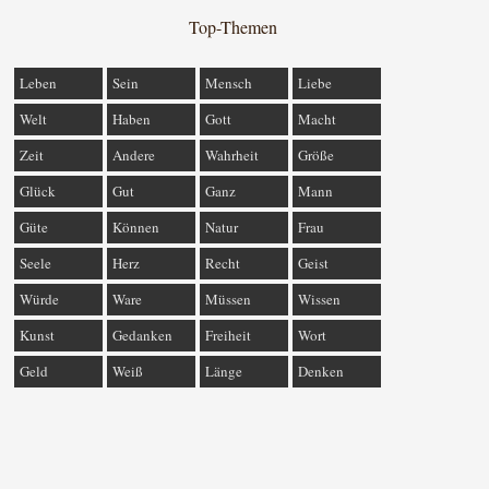
Top-Themen
Leben
Sein
Mensch
Liebe
Welt
Haben
Gott
Macht
Zeit
Andere
Wahrheit
Größe
Glück
Gut
Ganz
Mann
Güte
Können
Natur
Frau
Seele
Herz
Recht
Geist
Würde
Ware
Müssen
Wissen
Kunst
Gedanken
Freiheit
Wort
Geld
Weiß
Länge
Denken