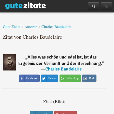
›
›
Gute Zitate
Autoren
Charles Baudelaire
Zitat von Charles Baudelaire
„
Alles was schön und edel ist, ist das
Ergebnis der Vernunft und der Berechnung.
“
―
Charles Baudelaire
Facebook
Twitter
WhatsApp
Bild
Zitat (Bild):