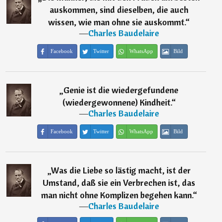
auskommen, sind dieselben, die auch
wissen, wie man ohne sie auskommt.
“
―
Charles Baudelaire
Facebook
Twitter
WhatsApp
Bild
„
Genie ist die wiedergefundene
(wiedergewonnene) Kindheit.
“
―
Charles Baudelaire
Facebook
Twitter
WhatsApp
Bild
„
Was die Liebe so lästig macht, ist der
Umstand, daß sie ein Verbrechen ist, das
man nicht ohne Komplizen begehen kann.
“
―
Charles Baudelaire