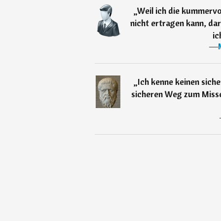
„
Weil ich die kummervol
nicht ertragen kann, da
ic
―
„
Ich kenne keinen sich
sicheren Weg zum Misse