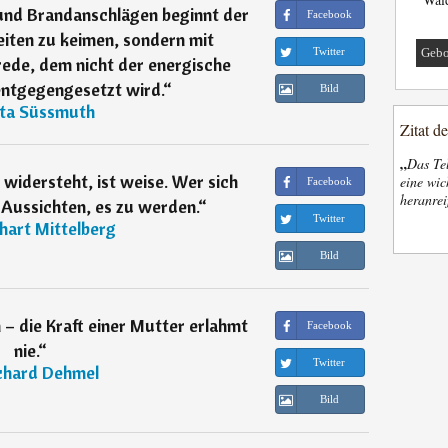
und Brandanschlägen beginnt der
Facebook
iten zu keimen, sondern mit
Twitter
Gebo
ede, dem nicht der energische
ntgegengesetzt wird.
“
Bild
ita Süssmuth
Zitat d
„
Das Tel
widersteht, ist weise. Wer sich
eine wic
Facebook
heranrei
 Aussichten, es zu werden.
“
Twitter
hart Mittelberg
Bild
– die Kraft einer Mutter erlahmt
Facebook
nie.
“
Twitter
chard Dehmel
Bild