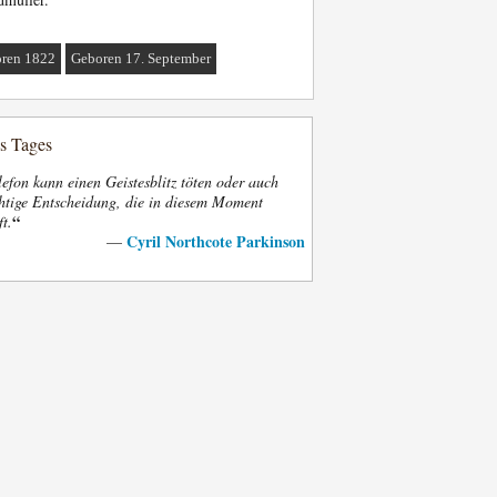
ren 1822
Geboren 17. September
es Tages
efon kann einen Geistesblitz töten oder auch
htige Entscheidung, die in diesem Moment
“
ft.
Cyril Northcote Parkinson
—