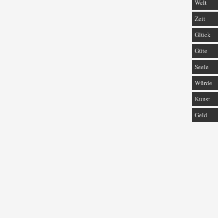
Welt
Zeit
Glück
Güte
Seele
Würde
Kunst
Geld