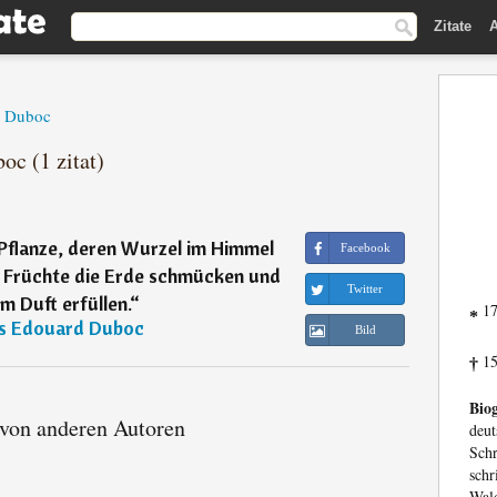
Zitate
A
d Duboc
oc (1 zitat)
e Pflanze, deren Wurzel im Himmel
Facebook
d Früchte die Erde schmücken und
Twitter
m Duft erfüllen.
“
17
*
es Edouard Duboc
Bild
15
†
Biog
 von anderen Autoren
deut
Schr
sch
Wal