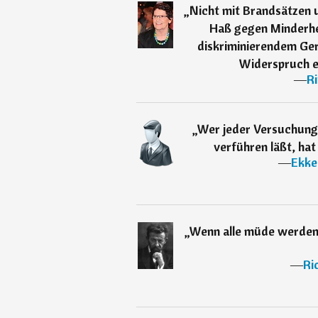
„
Nicht mit Brandsätzen 
Haß gegen Minderhe
diskriminierendem Ger
Widerspruch e
―
R
„
Wer jeder Versuchung 
verführen läßt, hat
―
Ekke
„
Wenn alle müde werden 
―
Ri