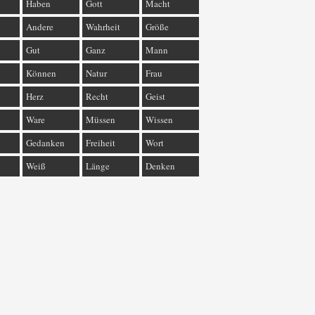
Haben
Gott
Macht
Andere
Wahrheit
Größe
Gut
Ganz
Mann
Können
Natur
Frau
Herz
Recht
Geist
Ware
Müssen
Wissen
Gedanken
Freiheit
Wort
Weiß
Länge
Denken