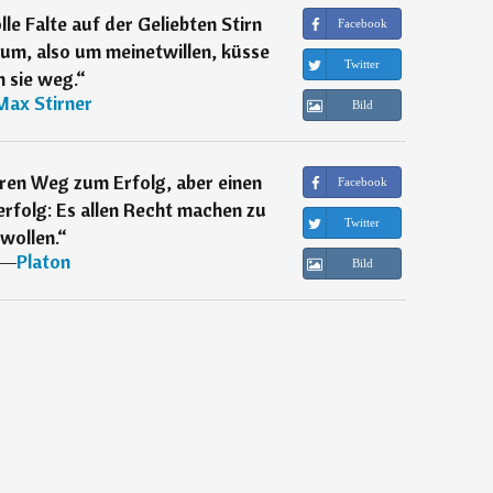
le Falte auf der Geliebten Stirn
Facebook
rum, also um meinetwillen, küsse
Twitter
h sie weg.
“
Max Stirner
Bild
eren Weg zum Erfolg, aber einen
Facebook
rfolg: Es allen Recht machen zu
Twitter
wollen.
“
―
Platon
Bild