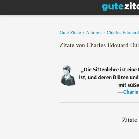
›
›
Gute Zitate
Autoren
Charles Edouar
Zitate von Charles Edouard Dub
„
Die Sittenlehre ist ein
ist, und deren Blüten un
mit süße
―
Charl
Zitate