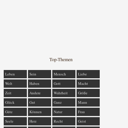
Top-Themen
Leben
Sein
Mensch
Liebe
Welt
Haben
Gott
Macht
Zeit
Andere
Wahrheit
Größe
Glück
Gut
Ganz
Mann
Güte
Können
Natur
Frau
Seele
Herz
Recht
Geist