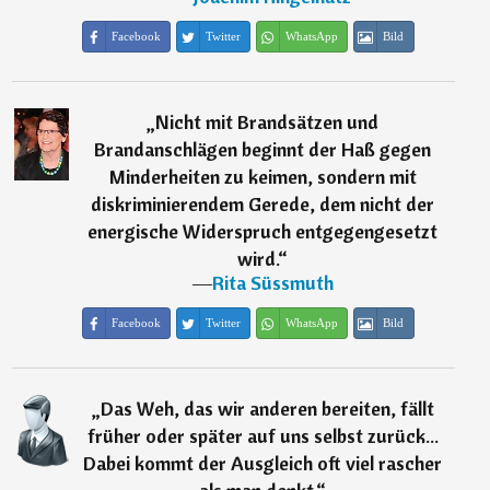
Facebook
Twitter
WhatsApp
Bild
„
Nicht mit Brandsätzen und
Brandanschlägen beginnt der Haß gegen
Minderheiten zu keimen, sondern mit
diskriminierendem Gerede, dem nicht der
energische Widerspruch entgegengesetzt
wird.
“
―
Rita Süssmuth
Facebook
Twitter
WhatsApp
Bild
„
Das Weh, das wir anderen bereiten, fällt
früher oder später auf uns selbst zurück...
Dabei kommt der Ausgleich oft viel rascher