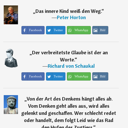
„
Das innere Kind weiß den Weg.
“
―
Peter Horton
Facebook
Twitter
WhatsApp
Bild
„
Der verbreitetste Glaube ist der an
Worte.
“
―
Richard von Schaukal
Facebook
Twitter
WhatsApp
Bild
„
Von der Art des Denkens hängt alles ab.
Vom Denken geht alles aus, wird alles
gelenkt und geschaffen. Wer schlecht redet
oder handelt, dem folgt Leid wie das Rad
den Hufen des Zugtiers.
“