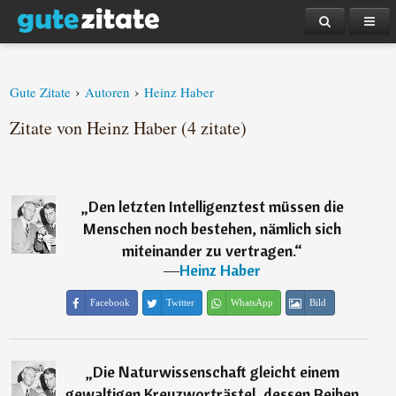
›
›
Gute Zitate
Autoren
Heinz Haber
Zitate von Heinz Haber (4 zitate)
„
Den letzten Intelligenztest müssen die
Menschen noch bestehen, nämlich sich
miteinander zu vertragen.
“
―
Heinz Haber
Facebook
Twitter
WhatsApp
Bild
„
Die Naturwissenschaft gleicht einem
gewaltigen Kreuzworträstel, dessen Reihen