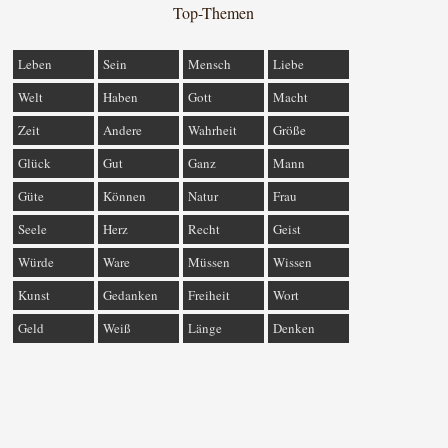
Top-Themen
Leben
Sein
Mensch
Liebe
Welt
Haben
Gott
Macht
Zeit
Andere
Wahrheit
Größe
Glück
Gut
Ganz
Mann
Güte
Können
Natur
Frau
Seele
Herz
Recht
Geist
Würde
Ware
Müssen
Wissen
Kunst
Gedanken
Freiheit
Wort
Geld
Weiß
Länge
Denken