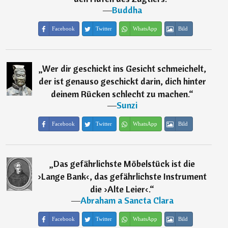
―
Buddha
Facebook
Twitter
WhatsApp
Bild
„
Wer dir geschickt ins Gesicht schmeichelt,
der ist genauso geschickt darin, dich hinter
deinem Rücken schlecht zu machen.
“
―
Sunzi
Facebook
Twitter
WhatsApp
Bild
„
Das gefährlichste Möbelstück ist die
›Lange Bank‹, das gefährlichste Instrument
die ›Alte Leier‹.
“
―
Abraham a Sancta Clara
Facebook
Twitter
WhatsApp
Bild