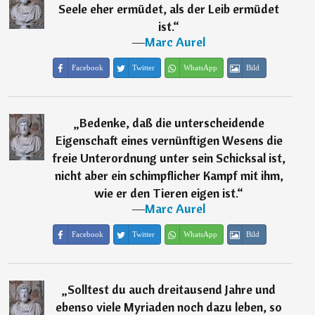
Seele eher ermüdet, als der Leib ermüdet
ist.
“
―
Marc Aurel
Facebook
Twitter
WhatsApp
Bild
„
Bedenke, daß die unterscheidende
Eigenschaft eines vernünftigen Wesens die
freie Unterordnung unter sein Schicksal ist,
nicht aber ein schimpflicher Kampf mit ihm,
wie er den Tieren eigen ist.
“
―
Marc Aurel
Facebook
Twitter
WhatsApp
Bild
„
Solltest du auch dreitausend Jahre und
ebenso viele Myriaden noch dazu leben, so