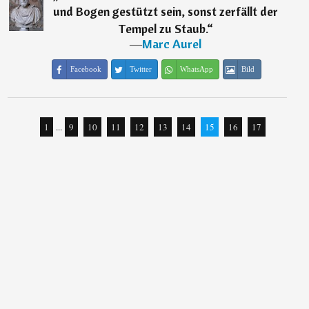
und Bogen gestützt sein, sonst zerfällt der
Tempel zu Staub.
“
―
Marc Aurel
Facebook
Twitter
WhatsApp
Bild
1
...
9
10
11
12
13
14
15
16
17