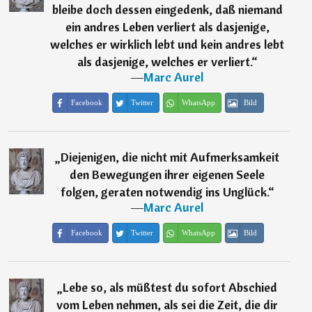
bleibe doch dessen eingedenk, daß niemand
ein andres Leben verliert als dasjenige,
welches er wirklich lebt und kein andres lebt
als dasjenige, welches er verliert.
“
―
Marc Aurel
Facebook
Twitter
WhatsApp
Bild
„
Diejenigen, die nicht mit Aufmerksamkeit
den Bewegungen ihrer eigenen Seele
folgen, geraten notwendig ins Unglück.
“
―
Marc Aurel
Facebook
Twitter
WhatsApp
Bild
„
Lebe so, als müßtest du sofort Abschied
vom Leben nehmen, als sei die Zeit, die dir