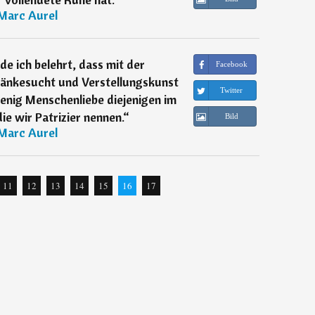
Marc Aurel
e ich belehrt, dass mit der
Facebook
Ränkesucht und Verstellungskunst
Twitter
enig Menschenliebe diejenigen im
ie wir Patrizier nennen.
“
Bild
Marc Aurel
11
12
13
14
15
16
17