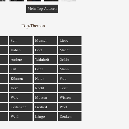
Mehr Top-Autoren
Top-Themen
Sein
Mensch
Liebe
Haben
Gott
Macht
Andere
Wahrheit
Größe
Gut
Ganz
Mann
Können
Natur
Frau
Herz
Recht
Geist
Ware
Müssen
Wissen
Gedanken
Freiheit
Wort
Weiß
Länge
Denken