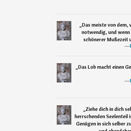
„
Das meiste von dem, w
notwendig, und wenn 
schönerer Mußezeit u
―
„
Das Lob macht einen G
―
„
Ziehe dich in dich s
herrschenden Seelenteil i
Genügen in sich selber z
und ebendaher