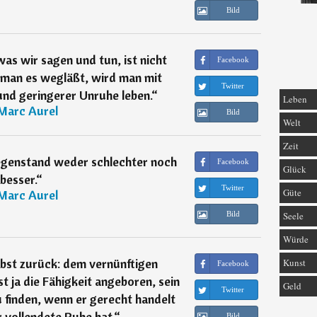
Bild
as wir sagen und tun, ist nicht
Facebook
man es wegläßt, wird man mit
Twitter
nd geringerer Unruhe leben.
“
Leben
Marc Aurel
Bild
Welt
Zeit
egenstand weder schlechter noch
Facebook
Glück
besser.
“
Twitter
Güte
Marc Aurel
Bild
Seele
Würde
elbst zurück: dem vernünftigen
Kunst
Facebook
st ja die Fähigkeit angeboren, sein
Geld
Twitter
u finden, wenn er gerecht handelt
 vollendete Ruhe hat.
“
Bild