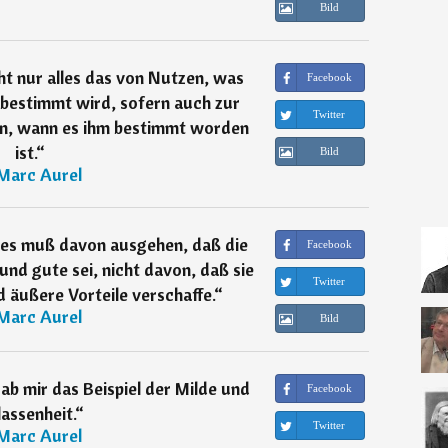
Bild
ht nur alles das von Nutzen, was
Facebook
bestimmt wird, sofern auch zur
Twitter
en, wann es ihm bestimmt worden
ist.
“
Bild
Marc Aurel
nes muß davon ausgehen, daß die
Facebook
 und gute sei, nicht davon, daß sie
Twitter
 äußere Vorteile verschaffe.
“
Marc Aurel
Bild
b mir das Beispiel der Milde und
Facebook
assenheit.
“
Twitter
Marc Aurel