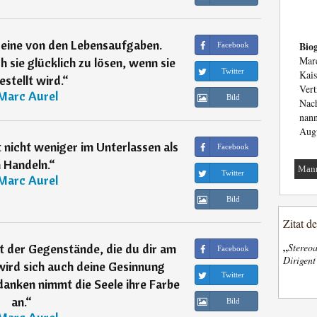
 eine von den Lebensaufgaben.
Biog
Facebook
Marc
 sie glücklich zu lösen, wenn sie
Twitter
Kais
estellt wird.
“
Vert
Marc Aurel
Bild
Nach
nann
Augu
 nicht weniger im Unterlassen als
Facebook
 Handeln.
“
Man
Twitter
Marc Aurel
Bild
Zitat d
„
t der Gegenstände, die du dir am
Stereoa
Facebook
Dirigen
 wird sich auch deine Gesinnung
Twitter
danken nimmt die Seele ihre Farbe
an.
“
Bild