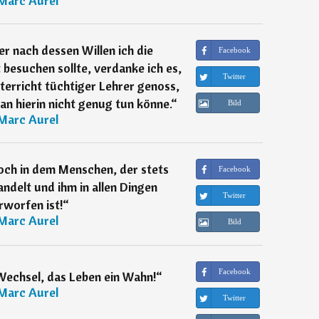
Marc Aurel
 nach dessen Willen ich die
Facebook
 besuchen sollte, verdanke ich es,
Twitter
terricht tüchtiger Lehrer genoss,
an hierin nicht genug tun könne.
“
Bild
Marc Aurel
och in dem Menschen, der stets
Facebook
ndelt und ihm in allen Dingen
Twitter
rworfen ist!
“
Marc Aurel
Bild
Facebook
Wechsel, das Leben ein Wahn!
“
Marc Aurel
Twitter