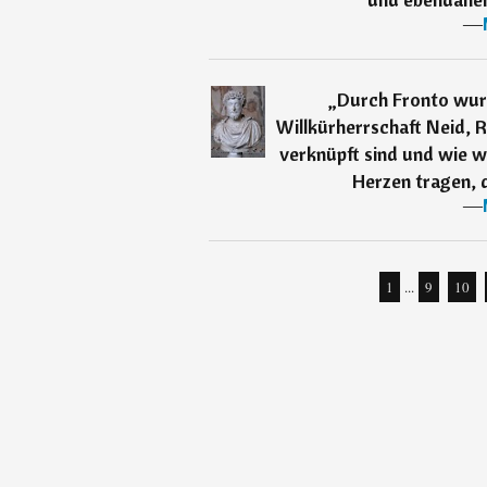
―
„
Durch Fronto wurd
Willkürherrschaft Neid, 
verknüpft sind und wie w
Herzen tragen, d
―
1
...
9
10