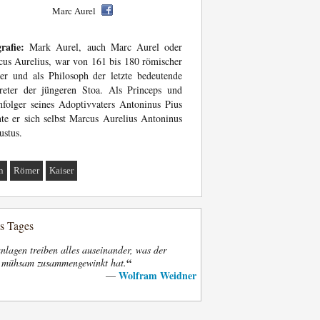
Marc Aurel
rafie:
Mark Aurel, auch Marc Aurel oder
us Aurelius, war von 161 bis 180 römischer
er und als Philosoph der letzte bedeutende
reter der jüngeren Stoa. Als Princeps und
folger seines Adoptivvaters Antoninus Pius
te er sich selbst Marcus Aurelius Antoninus
stus.
n
Römer
Kaiser
es Tages
nlagen treiben alles auseinander, was der
“
t mühsam zusammengewinkt hat.
Wolfram Weidner
—