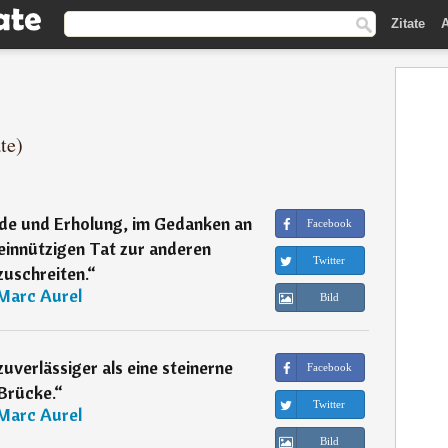
Zitate
A
te)
eude und Erholung, im Gedanken an
Facebook
einnützigen Tat zur anderen
Twitter
zuschreiten.
“
Marc Aurel
Bild
zuverlässiger als eine steinerne
Facebook
Brücke.
“
Twitter
Marc Aurel
Bild