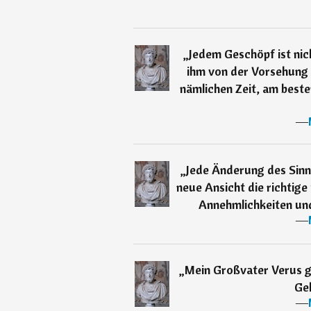
„
Jedem Geschöpf ist nic
ihm von der Vorsehung 
nämlichen Zeit, am best
―
„
Jede Änderung des Sin
neue Ansicht die richtige
Annehmlichkeiten und
―
„
Mein Großvater Verus ga
Gel
―