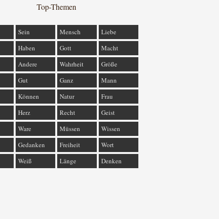
Top-Themen
Sein
Mensch
Liebe
Haben
Gott
Macht
Andere
Wahrheit
Größe
Gut
Ganz
Mann
Können
Natur
Frau
Herz
Recht
Geist
Ware
Müssen
Wissen
Gedanken
Freiheit
Wort
Weiß
Länge
Denken