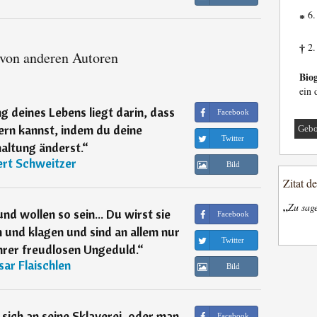
6.
*
2.
†
 von anderen Autoren
Biog
ein 
 deines Lebens liegt darin, dass
Facebook
ern kannst, indem du deine
Gebo
Twitter
altung änderst.
“
ert Schweitzer
Bild
Zitat d
„
Zu sage
nd wollen so sein... Du wirst sie
Facebook
 und klagen und sind an allem nur
Twitter
ihrer freudlosen Ungeduld.
“
sar Flaischlen
Bild
ich an seine Sklaverei, oder man
Facebook