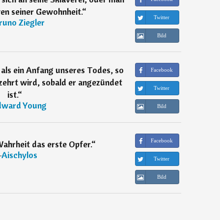
en seiner Gewohnheit.
“
Twitter
runo Ziegler
Bild
 als ein Anfang unseres Todes, so
Facebook
zehrt wird, sobald er angezündet
Twitter
ist.
“
dward Young
Bild
Facebook
Wahrheit das erste Opfer.
“
―
Aischylos
Twitter
Bild