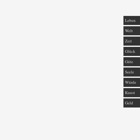
Leben
Welt
Zeit
Glück
Güte
Seele
Würde
Kunst
Geld