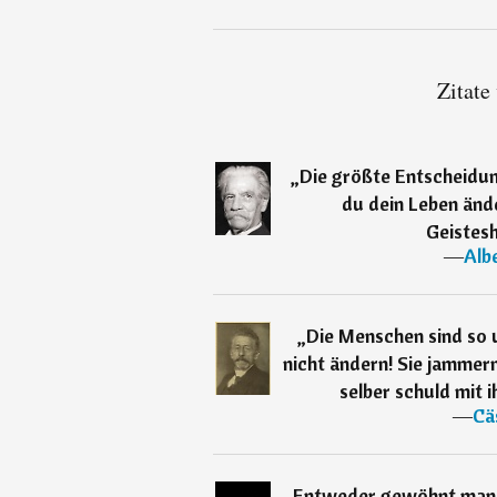
Zitate
„
Die größte Entscheidung
du dein Leben änd
Geistesh
―
Alb
„
Die Menschen sind so u
nicht ändern! Sie jammern
selber schuld mit 
―
Cä
„
Entweder gewöhnt man s