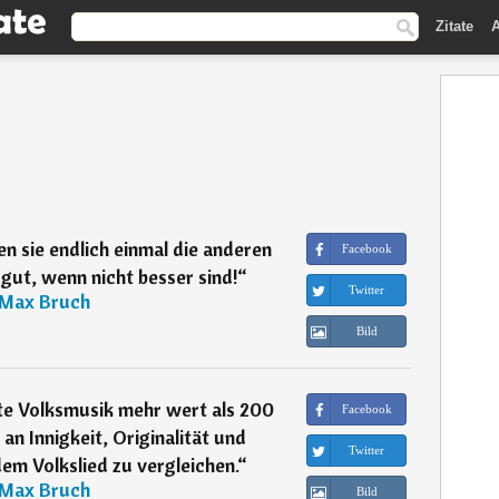
Zitate
A
)
en sie endlich einmal die anderen
Facebook
gut, wenn nicht besser sind!
“
Twitter
Max Bruch
Bild
ute Volksmusik mehr wert als 200
Facebook
n Innigkeit, Originalität und
Twitter
dem Volkslied zu vergleichen.
“
Max Bruch
Bild