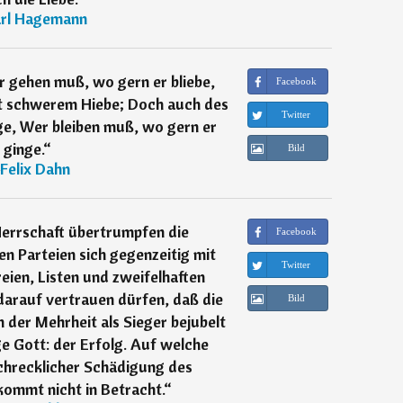
rl Hagemann
 gehen muß, wo gern er bliebe,
Facebook
it schwerem Hiebe; Doch auch des
Twitter
ge, Wer bleiben muß, wo gern er
ginge.
“
Bild
Felix Dahn
errschaft übertrumpfen die
Facebook
en Parteien sich gegenzeitig mit
Twitter
eien, Listen und zweifelhaften
darauf vertrauen dürfen, daß die
Bild
on der Mehrheit als Sieger bejubelt
ige Gott: der Erfolg. Auf welche
chrecklicher Schädigung des
kommt nicht in Betracht.
“