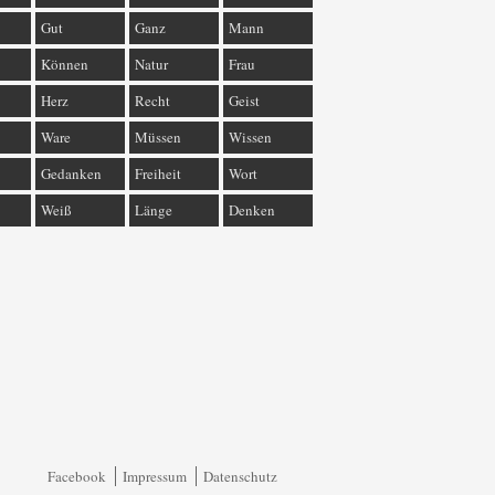
Gut
Ganz
Mann
Können
Natur
Frau
Herz
Recht
Geist
Ware
Müssen
Wissen
Gedanken
Freiheit
Wort
Weiß
Länge
Denken
Facebook
Impressum
Datenschutz