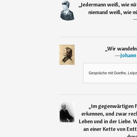
„
Jedermann weiß, wie nütz
niemand weiß, wie nüt
„
Wir wandeln 
―
Johann
Gespräche mit Goethe, Leipzi
„
Im gegenwärtigen F
erkennen, und zwar rech
Leben und in der Liebe. W
an einer Kette von En
durc