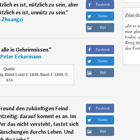
lich es ist, nützlich zu sein, aber
Facebook
zlich es ist, unnütz zu sein.
“
Zitat d
Twitter
―
Zhuangzi
„
Ist es 
Bild
man glau
leiden, 
Krieg fü
den Fort
alle in Geheimnissen.
“
Facebook
 Peter Eckermann
Twitter
Quelle:
Bild
g, Band 1 und 2: 1836, Band 3: 1848, S.
674
reund den zukünftigen Feind
Facebook
tzeitig: darauf kommt es an. Im
Twitter
er das nicht versteht, tastet sich
ttäuschungen durchs Leben. Und
Bild
h die Liebe.
“