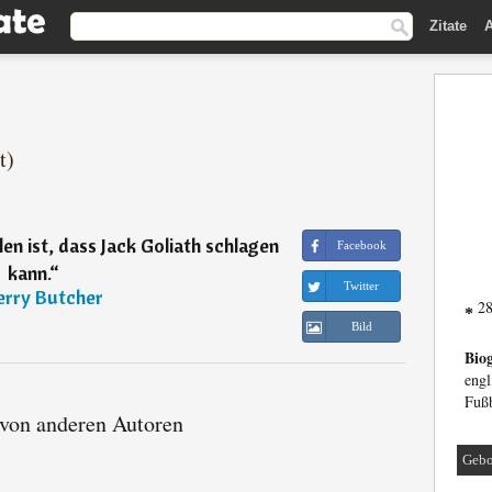
Zitate
A
t)
en ist, dass Jack Goliath schlagen
Facebook
kann.
“
Twitter
erry Butcher
28
*
Bild
Biog
eng
Fußb
 von anderen Autoren
Gebo