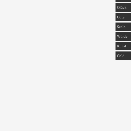
Glück
Güte
Seele
Würde
Kunst
Geld