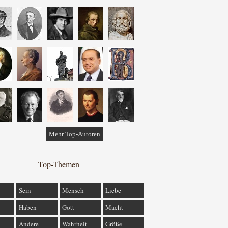
Mehr Top-Autoren
Top-Themen
Sein
Mensch
Liebe
Haben
Gott
Macht
Andere
Wahrheit
Größe