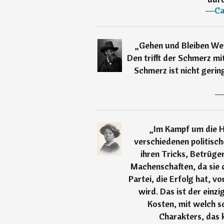
―
Ca
„
Gehen und Bleiben Wer
Den trifft der Schmerz m
Schmerz ist nicht gerin
―
„
Im Kampf um die H
verschiedenen politisch
ihren Tricks, Betrüger
Machenschaften, da sie 
Partei, die Erfolg hat, v
wird. Das ist der einz
Kosten, mit welch s
Charakters, das 