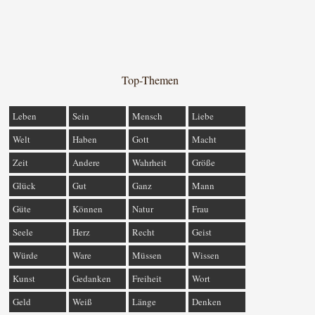
Top-Themen
Leben
Sein
Mensch
Liebe
Welt
Haben
Gott
Macht
Zeit
Andere
Wahrheit
Größe
Glück
Gut
Ganz
Mann
Güte
Können
Natur
Frau
Seele
Herz
Recht
Geist
Würde
Ware
Müssen
Wissen
Kunst
Gedanken
Freiheit
Wort
Geld
Weiß
Länge
Denken