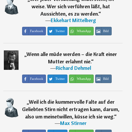
weise. Wer sich verführen läßt, hat
Aussichten, es zu werden.
“
―
Ekkehart Mittelberg
Facebook
Twitter
WhatsApp
Bild
„
Wenn alle müde werden – die Kraft einer
Mutter erlahmt nie.
“
―
Richard Dehmel
Facebook
Twitter
WhatsApp
Bild
„
Weil ich die kummervolle Falte auf der
Geliebten Stirn nicht ertragen kann, darum,
also um meinetwillen, küsse ich sie weg.
“
―
Max Stirner