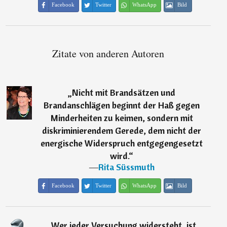
Facebook
Twitter
WhatsApp
Bild
Zitate von anderen Autoren
„
Nicht mit Brandsätzen und
Brandanschlägen beginnt der Haß gegen
Minderheiten zu keimen, sondern mit
diskriminierendem Gerede, dem nicht der
energische Widerspruch entgegengesetzt
wird.
“
―
Rita Süssmuth
Facebook
Twitter
WhatsApp
Bild
„
Wer jeder Versuchung widersteht, ist