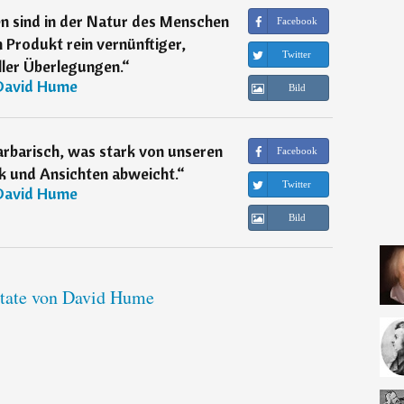
n sind in der Natur des Menschen
Facebook
 Produkt rein vernünftiger,
Twitter
ller Überlegungen.
“
David Hume
Bild
arbarisch, was stark von unseren
Facebook
 und Ansichten abweicht.
“
Twitter
David Hume
Bild
itate von David Hume