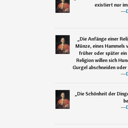
existiert nur i
―
„
Die Anfänge einer Rel
Münze, eines Hammels v
früher oder später ein
Religion willen sich H
Gurgel abschneiden oder
―
„
Die Schönheit der Dinge
be
―