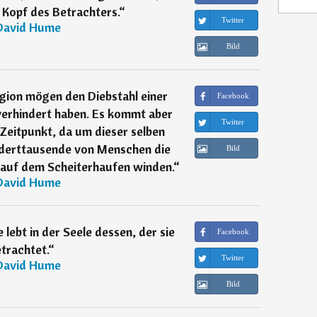
m Kopf des Betrachters.
“
Twitter
David Hume
Bild
igion mögen den Diebstahl einer
Facebook
erhindert haben. Es kommt aber
Twitter
 Zeitpunkt, da um dieser selben
underttausende von Menschen die
Bild
 auf dem Scheiterhaufen winden.
“
David Hume
 lebt in der Seele dessen, der sie
Facebook
trachtet.
“
Twitter
David Hume
Bild