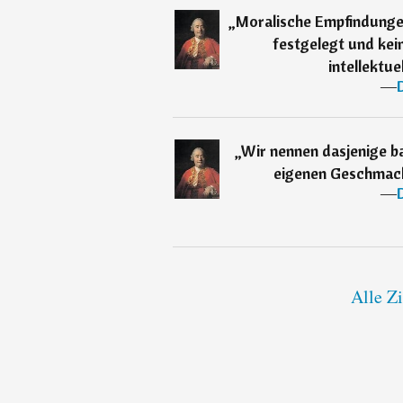
„
Moralische Empfindunge
festgelegt und kein
intellektue
―
„
Wir nennen dasjenige b
eigenen Geschmack
―
Alle Z