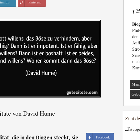
tumblr
Pinterest
25
†
Biog
Phil
der
Auf
St
Sens
meta
Kant
Man
Gebo
itate von David Hume
Zitat d
„
Zu sage
ität, die in den Dingen steckt, sie
Facebook