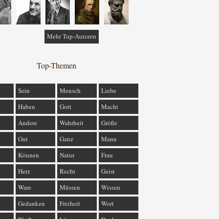
Mehr Top-Autoren
Top-Themen
Sein
Mensch
Liebe
Haben
Gott
Macht
Andere
Wahrheit
Größe
Gut
Ganz
Mann
Können
Natur
Frau
Herz
Recht
Geist
Ware
Müssen
Wissen
Gedanken
Freiheit
Wort