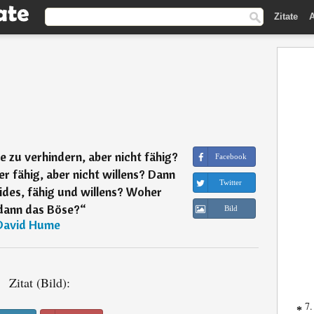
Zitate
A
se zu verhindern, aber nicht fähig?
Facebook
 er fähig, aber nicht willens? Dann
Twitter
beides, fähig und willens? Woher
ann das Böse?
“
Bild
David Hume
Zitat (Bild):
7.
*