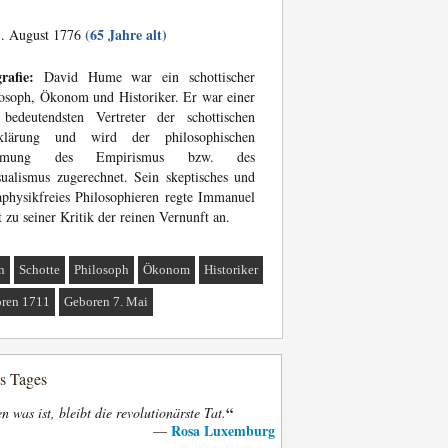
(65 Jahre alt)
. August 1776
rafie:
David Hume war ein schottischer
osoph, Ökonom und Historiker. Er war einer
 bedeutendsten Vertreter der schottischen
klärung und wird der philosophischen
römung des Empirismus bzw. des
ualismus zugerechnet. Sein skeptisches und
physikfreies Philosophieren regte Immanuel
 zu seiner Kritik der reinen Vernunft an.
n
Schotte
Philosoph
Ökonom
Historiker
ren 1711
Geboren 7. Mai
es Tages
“
n was ist, bleibt die revolutionärste Tat.
Rosa Luxemburg
—