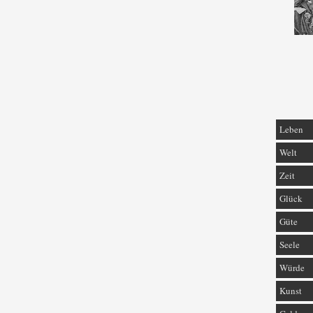
Leben
Welt
Zeit
Glück
Güte
Seele
Würde
Kunst