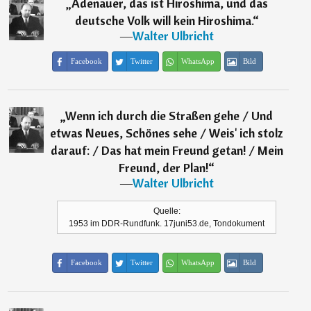
„
Adenauer, das ist Hiroshima, und das
deutsche Volk will kein Hiroshima.
“
―
Walter Ulbricht
Facebook
Twitter
WhatsApp
Bild
„
Wenn ich durch die Straßen gehe / Und
etwas Neues, Schönes sehe / Weis' ich stolz
darauf: / Das hat mein Freund getan! / Mein
Freund, der Plan!
“
―
Walter Ulbricht
Quelle:
1953 im DDR-Rundfunk. 17juni53.de, Tondokument
Facebook
Twitter
WhatsApp
Bild