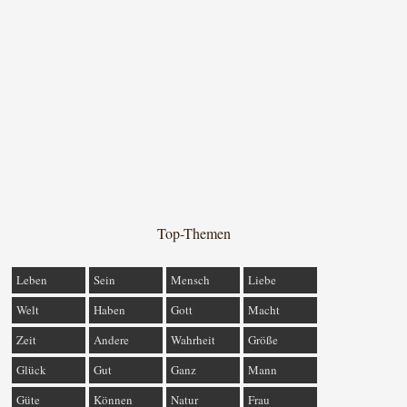
Top-Themen
Leben
Sein
Mensch
Liebe
Welt
Haben
Gott
Macht
Zeit
Andere
Wahrheit
Größe
Glück
Gut
Ganz
Mann
Güte
Können
Natur
Frau