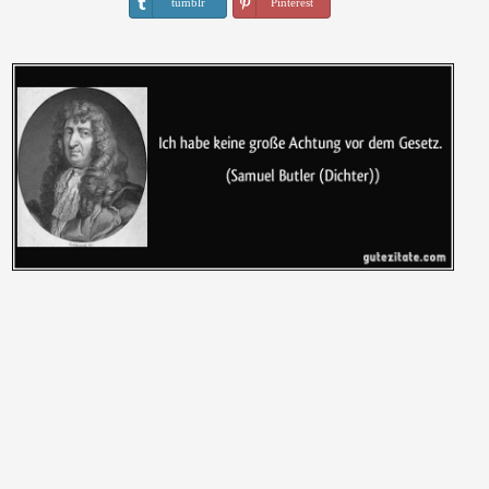
tumblr
Pinterest