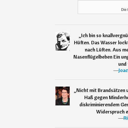
Die 
„
Ich bin so knallvergn
Hüften. Das Wasser lockt.
nach Lüften. Aus mei
Nasenflügelbeben Ein un
und 
―
Joac
„
Nicht mit Brandsätzen 
Haß gegen Minderhe
diskriminierendem Ger
Widerspruch e
―
R