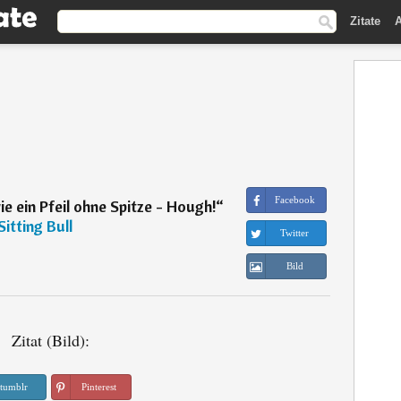
Zitate
A
Facebook
ie ein Pfeil ohne Spitze - Hough!
“
Sitting Bull
Twitter
Bild
Zitat (Bild):
tumblr
Pinterest