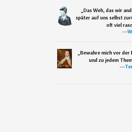
„
Das Weh, das wir ande
später auf uns selbst zu
oft viel ra
―
W
„
Bewahre mich vor der E
und zu jedem Them
―
Ter