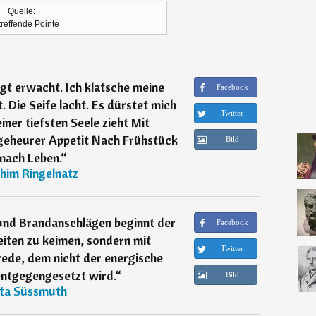
Quelle:
treffende Pointe
ügt erwacht. Ich klatsche meine
Facebook
 Die Seife lacht. Es dürstet mich
Twitter
ner tiefsten Seele zieht Mit
geheurer Appetit Nach Frühstück
Bild
nach Leben.
“
him Ringelnatz
und Brandanschlägen beginnt der
Facebook
iten zu keimen, sondern mit
Twitter
ede, dem nicht der energische
ntgegengesetzt wird.
“
Bild
ita Süssmuth