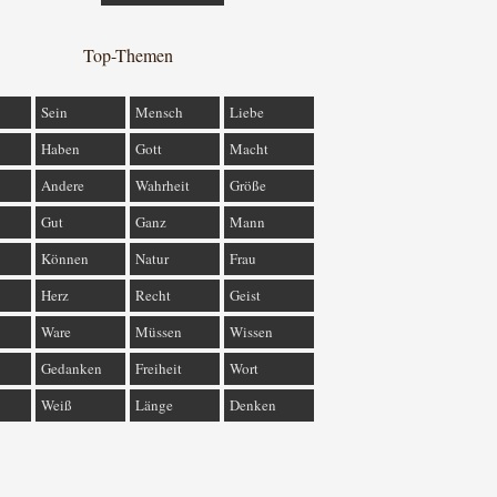
Top-Themen
Sein
Mensch
Liebe
Haben
Gott
Macht
Andere
Wahrheit
Größe
Gut
Ganz
Mann
Können
Natur
Frau
Herz
Recht
Geist
Ware
Müssen
Wissen
Gedanken
Freiheit
Wort
Weiß
Länge
Denken