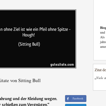
Biog
und
Als 
jah
amer
Zitat d
„
Viele s
tate von Sitting Bull
Nahrung und der Kleidung wegen.
Facebook
r schießen zum Vergnügen.
“