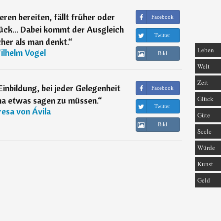
ren bereiten, fällt früher oder
Facebook
rück... Dabei kommt der Ausgleich
Twitter
scher als man denkt.
“
Leben
ilhelm Vogel
Bild
Welt
Zeit
inbildung, bei jeder Gelegenheit
Facebook
Glück
a etwas sagen zu müssen.
“
Twitter
esa von Ávila
Güte
Bild
Seele
Würde
Kunst
Geld