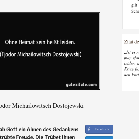
gil
Schr
Zitat d
„
Ist es 
man glau
leiden, 
Krieg fü
den Fort
odor Michailowitsch Dostojewski
 gab Gott ein Ahnen des Gedankens
Facebook
trübte Freude. Die Trübet Ihnen