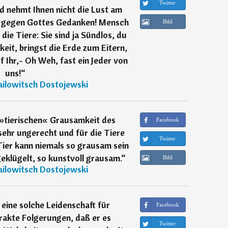
Twitter
und nehmt Ihnen nicht die Lust am
ht gegen Gottes Gedanken! Mensch
Bild
die Tiere: Sie sind ja Sündlos, du
hkeit, bringst die Erde zum Eitern,
 Ihr,- Oh Weh, fast ein Jeder von
uns!
“
ailowitsch Dostojewski
 »tierischen« Grausamkeit des
Facebook
sehr ungerecht und für die Tiere
Twitter
 Tier kann niemals so grausam sein
eklügelt, so kunstvoll grausam.
“
Bild
ailowitsch Dostojewski
eine solche Leidenschaft für
Facebook
rakte Folgerungen, daß er es
Twitter