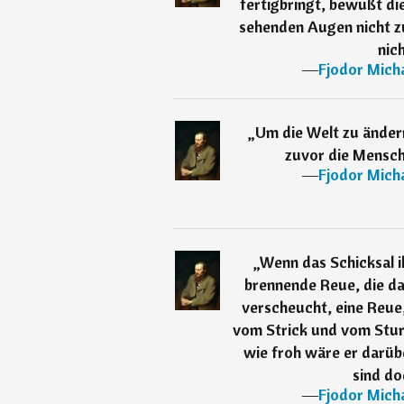
fertigbringt, bewußt di
sehenden Augen nicht z
nich
―
Fjodor Mich
„
Um die Welt zu ändern
zuvor die Mensche
―
Fjodor Mich
„
Wenn das Schicksal i
brennende Reue, die das
verscheucht, eine Reue
vom Strick und vom Stur
wie froh wäre er darü
sind do
―
Fjodor Mich