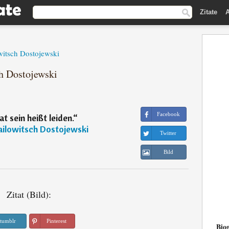
Zitate
A
witsch Dostojewski
ch Dostojewski
Facebook
 sein heißt leiden.
“
ailowitsch Dostojewski
Twitter
Bild
Zitat (Bild):
tumblr
Pinterest
Biog