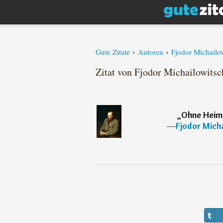
›
›
Gute Zitate
Autoren
Fjodor Michailo
Zitat von Fjodor Michailowits
„
Ohne Heimat
―
Fjodor Mich