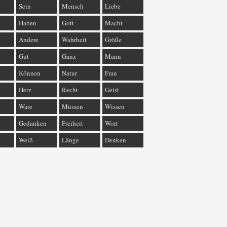
Sein
Mensch
Liebe
Haben
Gott
Macht
Andere
Wahrheit
Größe
Gut
Ganz
Mann
Können
Natur
Frau
Herz
Recht
Geist
Ware
Müssen
Wissen
Gedanken
Freiheit
Wort
Weiß
Länge
Denken