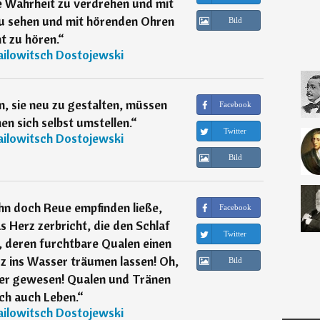
e Wahrheit zu verdrehen und mit
u sehen und mit hörenden Ohren
Bild
t zu hören.
“
ailowitsch Dostojewski
, sie neu zu gestalten, müssen
Facebook
n sich selbst umstellen.
“
Twitter
ailowitsch Dostojewski
Bild
hn doch Reue empfinden ließe,
Facebook
 Herz zerbricht, die den Schlaf
Twitter
, deren furchtbare Qualen einen
z ins Wasser träumen lassen! Oh,
Bild
ber gewesen! Qualen und Tränen
ch auch Leben.
“
ailowitsch Dostojewski