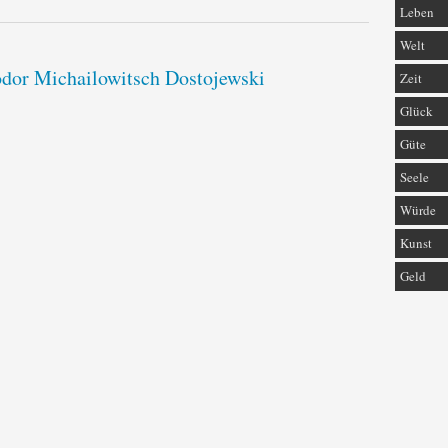
Leben
Welt
jodor Michailowitsch Dostojewski
Zeit
Glück
Güte
Seele
Würde
Kunst
Geld