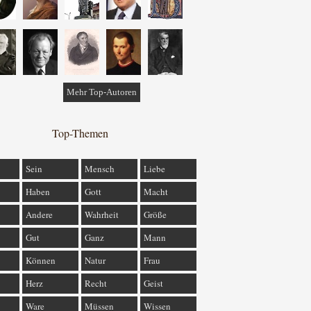
Mehr Top-Autoren
Top-Themen
Sein
Mensch
Liebe
Haben
Gott
Macht
Andere
Wahrheit
Größe
Gut
Ganz
Mann
Können
Natur
Frau
Herz
Recht
Geist
Ware
Müssen
Wissen