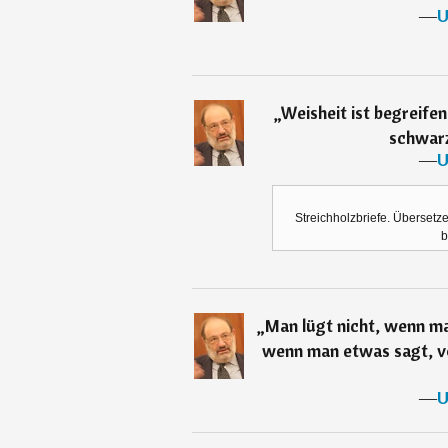
―
U
„
Weisheit ist begreife
schwarz
―
U
Streichholzbriefe. Übersetze
b
„
Man lügt nicht, wenn ma
wenn man etwas sagt, v
―
U