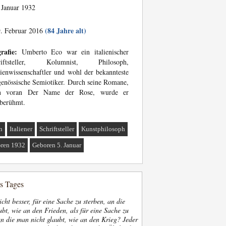
 Januar 1932
(84 Jahre alt)
. Februar 2016
rafie:
Umberto Eco war ein italienischer
riftsteller, Kolumnist, Philosoph,
enwissenschaftler und wohl der bekannteste
genössische Semiotiker. Durch seine Romane,
en voran Der Name der Rose, wurde er
berühmt.
n
Italiener
Schriftsteller
Kunstphilosoph
ren 1932
Geboren 5. Januar
es Tages
nicht besser, für eine Sache zu sterben, an die
bt, wie an den Frieden, als für eine Sache zu
an die man nicht glaubt, wie an den Krieg? Jeder