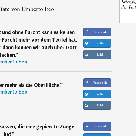
Krieg fü
den Fort
tate von Umberto Eco
t und ohne Furcht kann es keinen
Facebook
 Furcht mehr vor dem Teufel hat,
Twitter
r dann können wir auch über Gott
lachen.
“
Bild
mberto Eco
Facebook
r mehr als die Oberfläche.
“
mberto Eco
Twitter
Bild
küssen, die eine gepiercte Zunge
Facebook
hat.
“