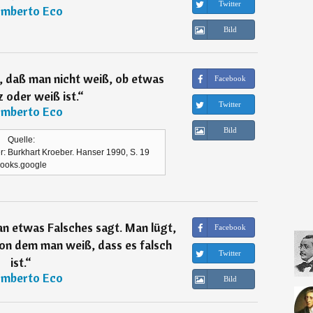
Twitter
mberto Eco
Bild
n, daß man nicht weiß, ob etwas
Facebook
 oder weiß ist.
“
Twitter
mberto Eco
Bild
Quelle:
r: Burkhart Kroeber. Hanser 1990, S. 19
ooks.google
n etwas Falsches sagt. Man lügt,
Facebook
on dem man weiß, dass es falsch
Twitter
ist.
“
mberto Eco
Bild