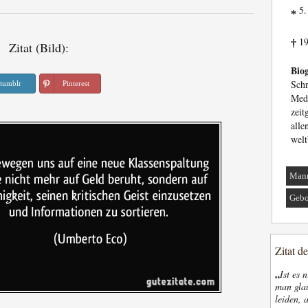
5.
*
19
†
Zitat (Bild):
Biog
Sch
tumblr
Pinterest
Medi
zeit
all
welt
Man
Gebo
Zitat d
„
Ist es 
man glau
leiden, 