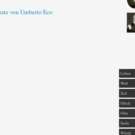
itate von Umberto Eco
Leben
Welt
Zeit
Glück
Güte
Seele
Würde