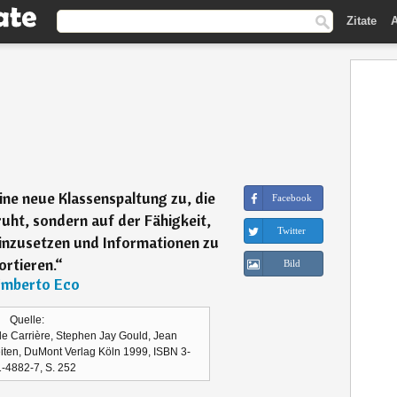
Zitate
A
ne neue Klassenspaltung zu, die
Facebook
uht, sondern auf der Fähigkeit,
Twitter
einzusetzen und Informationen zu
ortieren.
“
Bild
mberto Eco
Quelle:
e Carrière, Stephen Jay Gould, Jean
ten, DuMont Verlag Köln 1999, ISBN 3-
-4882-7, S. 252