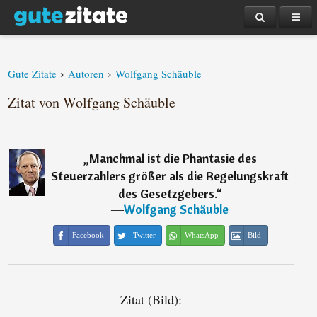
›
›
Gute Zitate
Autoren
Wolfgang Schäuble
Zitat von Wolfgang Schäuble
„
Manchmal ist die Phantasie des
Steuerzahlers größer als die Regelungskraft
des Gesetzgebers.
“
―
Wolfgang Schäuble
Facebook
Twitter
WhatsApp
Bild
Zitat (Bild):