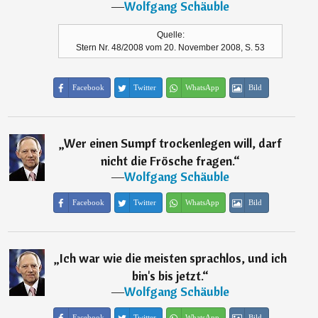
―
Wolfgang Schäuble
Quelle:
Stern Nr. 48/2008 vom 20. November 2008, S. 53
Facebook
Twitter
WhatsApp
Bild
„
Wer einen Sumpf trockenlegen will, darf
nicht die Frösche fragen.
“
―
Wolfgang Schäuble
Facebook
Twitter
WhatsApp
Bild
„
Ich war wie die meisten sprachlos, und ich
bin's bis jetzt.
“
―
Wolfgang Schäuble
Facebook
Twitter
WhatsApp
Bild