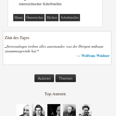
österreichischer Schriftsteller.
Mann
Österreicher
Dichter
Schriftsteller
Zitat des Tages
„
Stereoanlagen treiben alles auseinander, was der Dirigent mühsam
“
zusammengewinkt hat.
Wolfram Weidner
—
Autoren
Themen
Top-Autoren