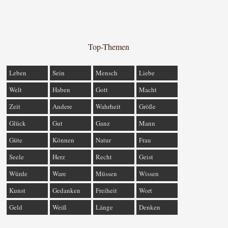
Top-Themen
Leben
Sein
Mensch
Liebe
Welt
Haben
Gott
Macht
Zeit
Andere
Wahrheit
Größe
Glück
Gut
Ganz
Mann
Güte
Können
Natur
Frau
Seele
Herz
Recht
Geist
Würde
Ware
Müssen
Wissen
Kunst
Gedanken
Freiheit
Wort
Geld
Weiß
Länge
Denken