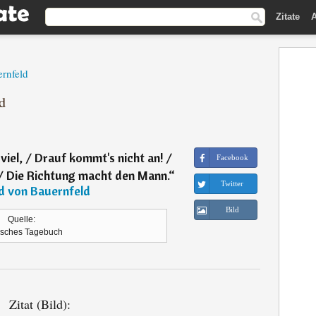
Zitate
A
rnfeld
d
iel, / Drauf kommt's nicht an! /
Facebook
, / Die Richtung macht den Mann.
“
Twitter
d von Bauernfeld
Bild
Quelle:
isches Tagebuch
Zitat (Bild):