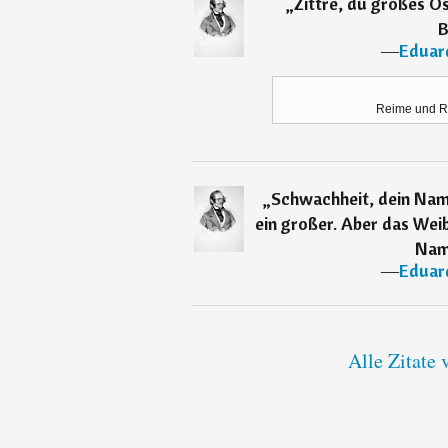
„
Zittre, du großes Ös
B
―
Eduar
Reime und R
„
Schwachheit, dein Name 
ein großer. Aber das Wei
Nam
―
Eduar
Alle Zitate