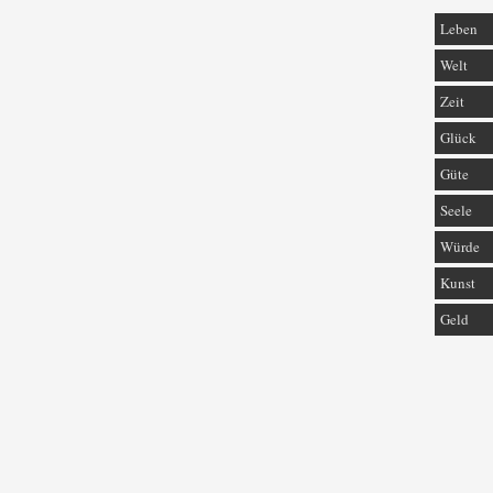
Leben
Welt
Zeit
Glück
Güte
Seele
Würde
Kunst
Geld