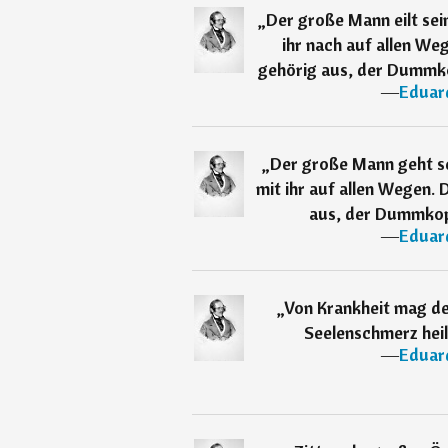
„
Der große Mann eilt sei
ihr nach auf allen We
gehörig aus, der Dummkop
―
Eduar
„
Der große Mann geht se
mit ihr auf allen Wegen. 
aus, der Dummkopf 
―
Eduar
„
Von Krankheit mag d
Seelenschmerz heil
―
Eduar