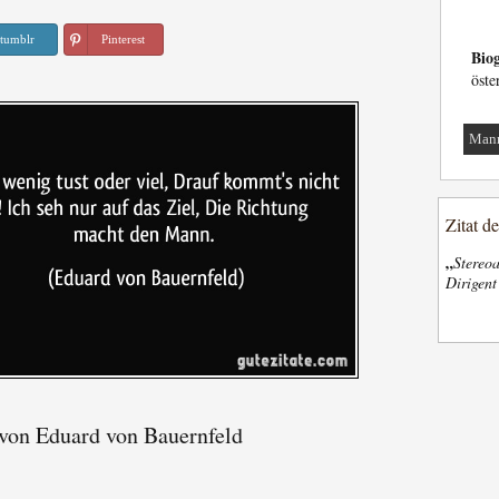
tumblr
Pinterest
Biog
öste
Man
Zitat d
„
Stereoa
Dirigen
von Eduard von Bauernfeld