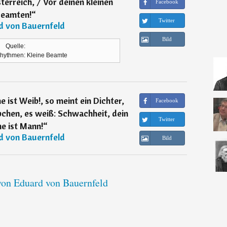
terreich, / Vor deinen kleinen
Facebook
eamten!
“
Twitter
d von Bauernfeld
Bild
Quelle:
hythmen: Kleine Beamte
ist Weib!, so meint ein Dichter,
Facebook
bchen, es weiß: Schwachheit, dein
Twitter
e ist Mann!
“
d von Bauernfeld
Bild
 von Eduard von Bauernfeld