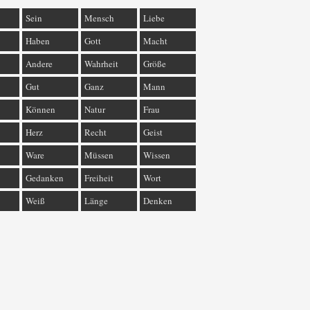
Sein
Mensch
Liebe
Haben
Gott
Macht
Andere
Wahrheit
Größe
Gut
Ganz
Mann
Können
Natur
Frau
Herz
Recht
Geist
Ware
Müssen
Wissen
Gedanken
Freiheit
Wort
Weiß
Länge
Denken