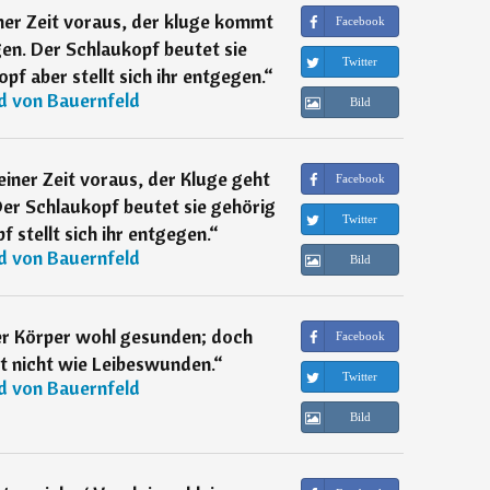
ner Zeit voraus, der kluge kommt
Facebook
gen. Der Schlaukopf beutet sie
Twitter
f aber stellt sich ihr entgegen.
“
d von Bauernfeld
Bild
iner Zeit voraus, der Kluge geht
Facebook
Der Schlaukopf beutet sie gehörig
Twitter
stellt sich ihr entgegen.
“
d von Bauernfeld
Bild
er Körper wohl gesunden; doch
Facebook
t nicht wie Leibeswunden.
“
Twitter
d von Bauernfeld
Bild