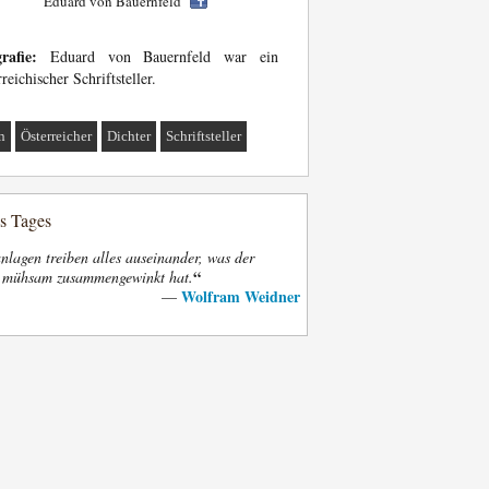
Eduard von Bauernfeld
rafie:
Eduard von Bauernfeld war ein
rreichischer Schriftsteller.
n
Österreicher
Dichter
Schriftsteller
es Tages
nlagen treiben alles auseinander, was der
“
t mühsam zusammengewinkt hat.
Wolfram Weidner
—