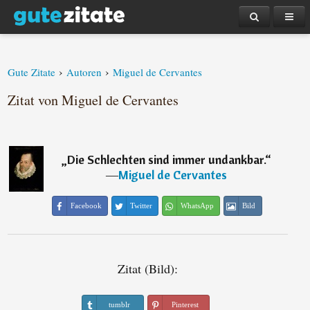
›
›
Gute Zitate
Autoren
Miguel de Cervantes
Zitat von Miguel de Cervantes
„
Die Schlechten sind immer undankbar.
“
―
Miguel de Cervantes
Facebook
Twitter
WhatsApp
Bild
Zitat (Bild):
tumblr
Pinterest