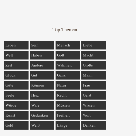
Top-Themen
Leben
Sein
Mensch
Liebe
Welt
Haben
Gott
Macht
Zeit
Andere
Wahrheit
Größe
Glück
Gut
Ganz
Mann
Güte
Können
Natur
Frau
Seele
Herz
Recht
Geist
Würde
Ware
Müssen
Wissen
Kunst
Gedanken
Freiheit
Wort
Geld
Weiß
Länge
Denken