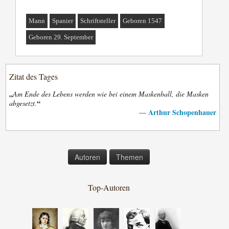
Mann
Spanier
Schriftsteller
Geboren 1547
Geboren 29. September
Zitat des Tages
„
Am Ende des Lebens werden wie bei einem Maskenball, die Masken
“
abgesetzt.
Arthur Schopenhauer
—
Autoren
Themen
Top-Autoren