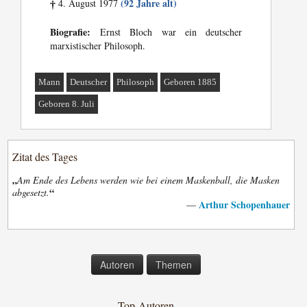
(92 Jahre alt)
4. August 1977
†
Biografie:
Ernst Bloch war ein deutscher
marxistischer Philosoph.
Mann
Deutscher
Philosoph
Geboren 1885
Geboren 8. Juli
Zitat des Tages
„
Am Ende des Lebens werden wie bei einem Maskenball, die Masken
“
abgesetzt.
Arthur Schopenhauer
—
Autoren
Themen
Top-Autoren