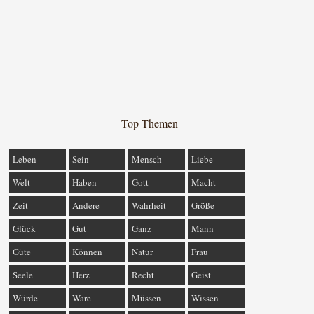
Top-Themen
Leben
Sein
Mensch
Liebe
Welt
Haben
Gott
Macht
Zeit
Andere
Wahrheit
Größe
Glück
Gut
Ganz
Mann
Güte
Können
Natur
Frau
Seele
Herz
Recht
Geist
Würde
Ware
Müssen
Wissen