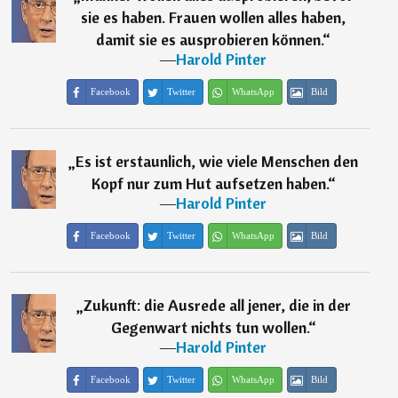
sie es haben. Frauen wollen alles haben,
damit sie es ausprobieren können.
“
―
Harold Pinter
Facebook
Twitter
WhatsApp
Bild
„
Es ist erstaunlich, wie viele Menschen den
Kopf nur zum Hut aufsetzen haben.
“
―
Harold Pinter
Facebook
Twitter
WhatsApp
Bild
„
Zukunft: die Ausrede all jener, die in der
Gegenwart nichts tun wollen.
“
―
Harold Pinter
Facebook
Twitter
WhatsApp
Bild