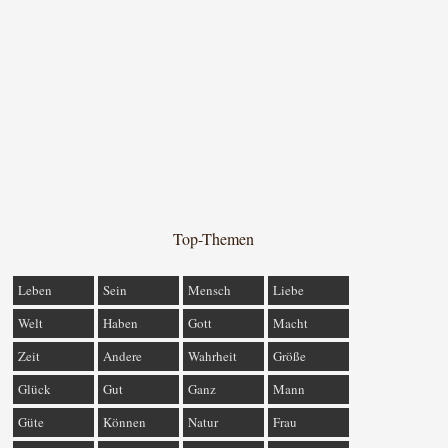
Top-Themen
Leben
Sein
Mensch
Liebe
Welt
Haben
Gott
Macht
Zeit
Andere
Wahrheit
Größe
Glück
Gut
Ganz
Mann
Güte
Können
Natur
Frau