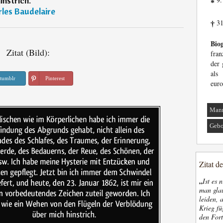
instrich.
“
*
les Baudelaire
31
†
Biog
Zitat (Bild):
fran
der 
als
tumblr
Pinterest
euro
Man
Gebo
Zitat d
„
Ist es 
man glau
leiden, 
Krieg fü
den Fort