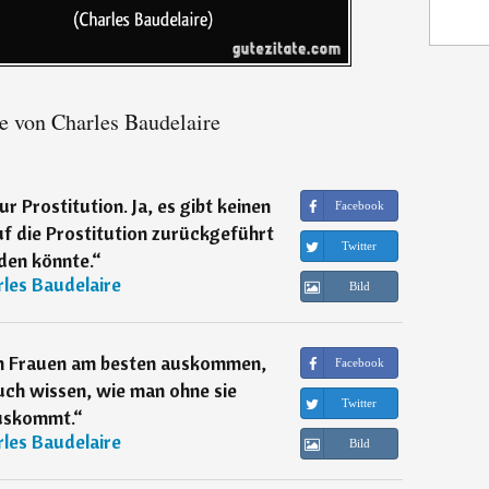
e von Charles Baudelaire
ur Prostitution. Ja, es gibt keinen
Facebook
uf die Prostitution zurückgeführt
Twitter
den könnte.
“
les Baudelaire
Bild
en Frauen am besten auskommen,
Facebook
auch wissen, wie man ohne sie
Twitter
uskommt.
“
les Baudelaire
Bild