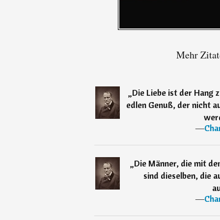
Mehr Zitat
„
Die Liebe ist der Hang z
edlen Genuß, der nicht a
wer
―
Char
„
Die Männer, die mit d
sind dieselben, die 
a
―
Char