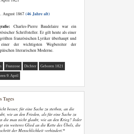
(46 Jahre alt)
. August 1867
rafie:
Charles-Pierre Baudelaire war ein
zösischer Schriftsteller. Er gilt heute als einer
größten französischen Lyriker überhaupt und
 einer der wichtigsten Wegbereiter der
päischen literarischen Moderne.
n
Franzose
Dichter
Geboren 1821
ren 9. April
es Tages
nicht besser, für eine Sache zu sterben, an die
bt, wie an den Frieden, als für eine Sache zu
an die man nicht glaubt, wie an den Krieg? Jeder
gt ein weiteres Glied an die Kette des Übels, die
“
schritt der Menschlichkeit verhindert.