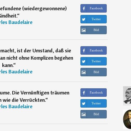
rgefundene (wiedergewonnene)
Facebook
Kindheit.
“
Twitter
les Baudelaire
Bild
 macht, ist der Umstand, daß sie
Facebook
man nicht ohne Komplizen begehen
Twitter
kann.
“
les Baudelaire
Bild
äume. Die Vernünftigen träumen
Facebook
n wie die Verrückten.
“
Twitter
les Baudelaire
Bild