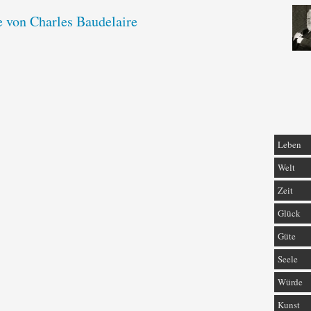
e von Charles Baudelaire
Leben
Welt
Zeit
Glück
Güte
Seele
Würde
Kunst