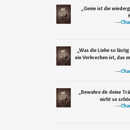
„
Genie ist die wiede
―
Char
„
Was die Liebe so lästig
ein Verbrechen ist, das 
―
Char
„
Bewahre dir deine Tr
nicht so schö
―
Char