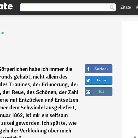
Zitate
A
ire
Körperlichen habe ich immer die
Facebook
nds gehabt, nicht allein des
Twitter
des Traumes, der Erinnerung, der
 der Reue, des Schönen, der Zahl
Bild
erie mit Entzücken und Entsetzen
immer dem Schwindel ausgeliefert,
nuar 1862, ist mir ein seltsam
zuteil geworden. Ich spürte, wie
geln der Verblödung über mich
9.