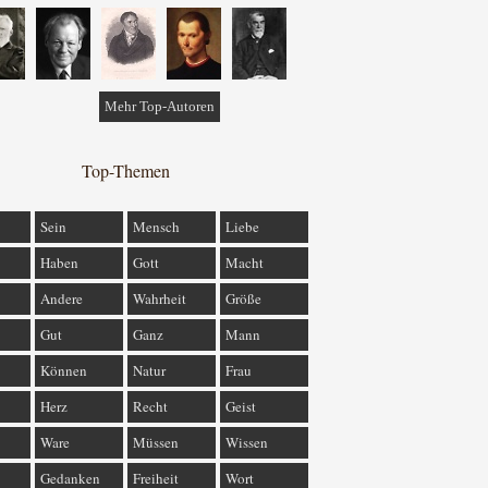
Mehr Top-Autoren
Top-Themen
Sein
Mensch
Liebe
Haben
Gott
Macht
Andere
Wahrheit
Größe
Gut
Ganz
Mann
Können
Natur
Frau
Herz
Recht
Geist
Ware
Müssen
Wissen
Gedanken
Freiheit
Wort