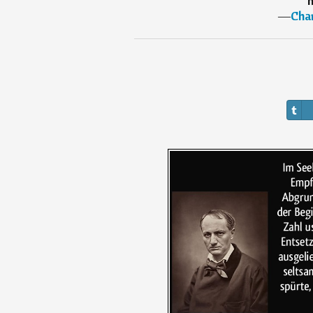
h
―
Char