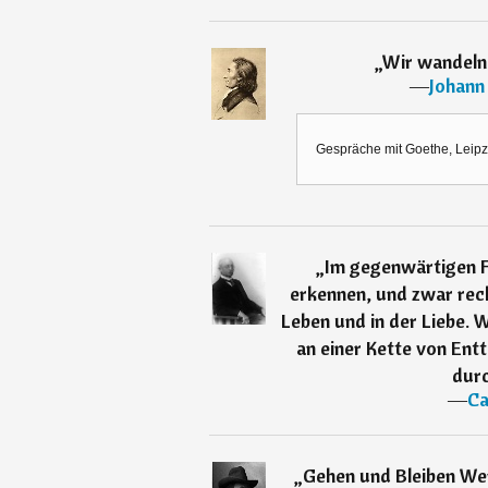
„
Wir wandeln 
―
Johann
Gespräche mit Goethe, Leipzi
„
Im gegenwärtigen F
erkennen, und zwar rech
Leben und in der Liebe. W
an einer Kette von En
durc
―
Ca
„
Gehen und Bleiben Wer