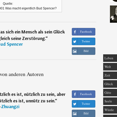
Quelle:
 2001 Was macht eigentlich Bud Spencer?
as sich ein Mensch als sein Glück
Facebook
leich seine Zerstörung.
“
Twitter
ud Spencer
Bild
Leben
Welt
 von anderen Autoren
Zeit
Glück
Güte
lich es ist, nützlich zu sein, aber
Facebook
zlich es ist, unnütz zu sein.
“
Seele
Twitter
―
Zhuangzi
Würde
Bild