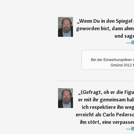
„
Wenn Du in den Spiegel 
geworden bist, dann ahm
und sage
―
B
Bei der Einweihungsfeier
Gmünd 2012 Bu
„
(Gefragt, ob er die Fi
er mit ihr gemeinsam hab
ich respektiere ihn weg
erreicht als Carlo Peders
ihn stört, eine verpasse
―
B