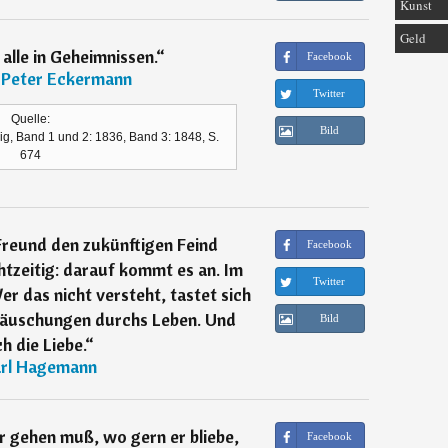
Kunst
Geld
alle in Geheimnissen.
“
Facebook
 Peter Eckermann
Twitter
Quelle:
Bild
g, Band 1 und 2: 1836, Band 3: 1848, S.
674
reund den zukünftigen Feind
Facebook
tzeitig: darauf kommt es an. Im
Twitter
er das nicht versteht, tastet sich
ttäuschungen durchs Leben. Und
Bild
h die Liebe.
“
rl Hagemann
 gehen muß, wo gern er bliebe,
Facebook