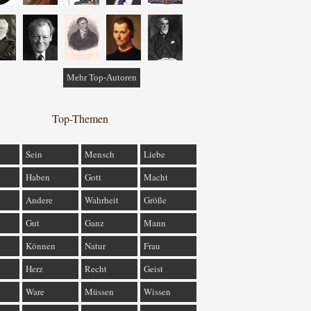
Mehr Top-Autoren
Top-Themen
Sein
Mensch
Liebe
Haben
Gott
Macht
Andere
Wahrheit
Größe
Gut
Ganz
Mann
Können
Natur
Frau
Herz
Recht
Geist
Ware
Müssen
Wissen