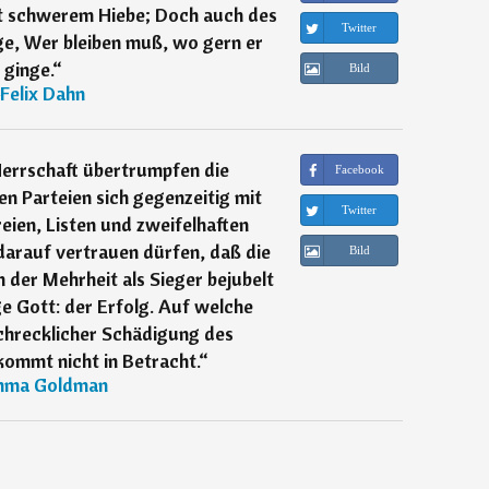
it schwerem Hiebe; Doch auch des
Twitter
ge, Wer bleiben muß, wo gern er
ginge.
“
Bild
Felix Dahn
errschaft übertrumpfen die
Facebook
en Parteien sich gegenzeitig mit
Twitter
eien, Listen und zweifelhaften
darauf vertrauen dürfen, daß die
Bild
on der Mehrheit als Sieger bejubelt
ige Gott: der Erfolg. Auf welche
chrecklicher Schädigung des
kommt nicht in Betracht.
“
ma Goldman