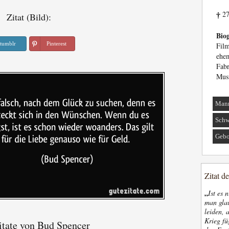
27
Zitat (Bild):
†
Biog
tumblr
Pinterest
Fil
ehe
Fab
Musi
Man
Sch
Gebo
Zitat d
„
Ist es 
man glau
leiden, 
Krieg fü
tate von Bud Spencer