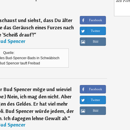
den Fort
schaust und siehst, dass Du älter
Facebook
e das Geräusch eines Furzes nach
Twitter
 'Scheiß drauf'!
“
ud Spencer
Bild
Quelle:
 des Bud-Spencer-Bads in Schwäbisch
d Spencer tauft Freibad
gur Bud Spencer möge und wieviel
Facebook
e:) Nein, ich mag den nicht. Aber
Twitter
en des Geldes. Er hat viel mehr
oli. Bud Spencer würde jedem, der
Bild
n. Ich dagegen lehne Gewalt ab.
“
ud Spencer