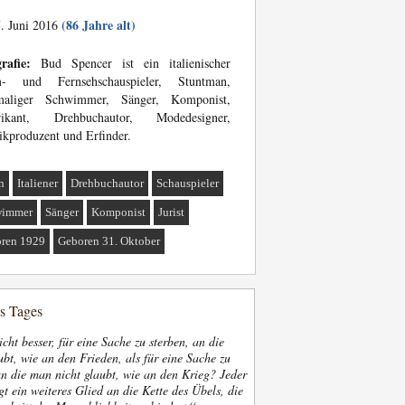
(86 Jahre alt)
. Juni 2016
rafie:
Bud Spencer ist ein italienischer
m- und Fernsehschauspieler, Stuntman,
maliger Schwimmer, Sänger, Komponist,
rikant, Drehbuchautor, Modedesigner,
kproduzent und Erfinder.
n
Italiener
Drehbuchautor
Schauspieler
wimmer
Sänger
Komponist
Jurist
ren 1929
Geboren 31. Oktober
es Tages
nicht besser, für eine Sache zu sterben, an die
bt, wie an den Frieden, als für eine Sache zu
an die man nicht glaubt, wie an den Krieg? Jeder
gt ein weiteres Glied an die Kette des Übels, die