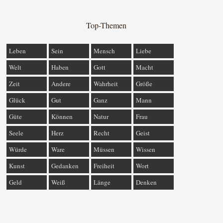
Top-Themen
Leben
Sein
Mensch
Liebe
Welt
Haben
Gott
Macht
Zeit
Andere
Wahrheit
Größe
Glück
Gut
Ganz
Mann
Güte
Können
Natur
Frau
Seele
Herz
Recht
Geist
Würde
Ware
Müssen
Wissen
Kunst
Gedanken
Freiheit
Wort
Geld
Weiß
Länge
Denken