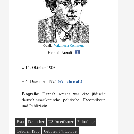
Quelle:
Wikimedia Commons
Hannah Arendt
14. Oktober 1906
*
(69 Jahre alt)
4. Dezember 1975
†
Biografie:
Hannah Arendt war eine jüdische
deutsch-amerikanische politische Theoretikerin
und Publizistin.
Frau
Deutscher
US-Amerikaner
Politologe
Geboren 1906
Geboren 14. Oktober