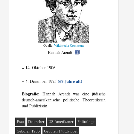
Quelle:
Wikimedia Commons
Hannah Arendt
14. Oktober 1906
*
(69 Jahre alt)
4. Dezember 1975
†
Biografie:
Hannah Arendt war eine jüdische
deutsch-amerikanische politische Theoretikerin
und Publizistin.
Frau
Deutscher
US-Amerikaner
Politologe
Geboren 1906
Geboren 14. Oktober