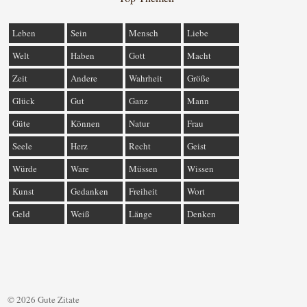
Leben
Sein
Mensch
Liebe
Welt
Haben
Gott
Macht
Zeit
Andere
Wahrheit
Größe
Glück
Gut
Ganz
Mann
Güte
Können
Natur
Frau
Seele
Herz
Recht
Geist
Würde
Ware
Müssen
Wissen
Kunst
Gedanken
Freiheit
Wort
Geld
Weiß
Länge
Denken
© 2026 Gute Zitate