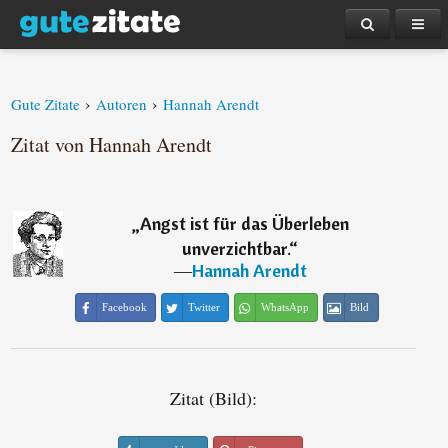
›
›
Gute Zitate
Autoren
Hannah Arendt
Zitat von Hannah Arendt
„
Angst ist für das Überleben
unverzichtbar.
“
―
Hannah Arendt
Facebook
Twitter
WhatsApp
Bild
Zitat (Bild):