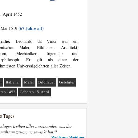
. April 1452
(67 Jahre alt)
 Mai 1519
rafie:
Leonardo da Vinci war ein
lienischer Maler, Bildhauer, Architekt,
atom, Mechaniker, Ingenieur und
urphilosoph. Er gilt als einer der
hmtesten Universalgelehrten aller Zeiten.
n
Italiener
Maler
Bildhauer
Gelehrter
ren 1452
Geboren 15. April
es Tages
nlagen treiben alles auseinander, was der
“
t mühsam zusammengewinkt hat.
Wolfram Weidner
—