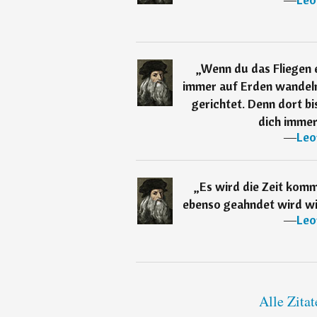
„
Wenn du das Fliegen e
immer auf Erden wandel
gerichtet. Denn dort b
dich immer
―
Leo
„
Es wird die Zeit kom
ebenso geahndet wird w
―
Leo
Alle Zita