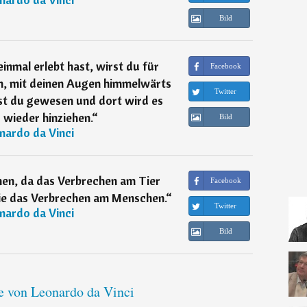
Bild
inmal erlebt hast, wirst du für
Facebook
n, mit deinen Augen himmelwärts
Twitter
ist du gewesen und dort wird es
 wieder hinziehen.
“
Bild
nardo da Vinci
men, da das Verbrechen am Tier
Facebook
ie das Verbrechen am Menschen.
“
Twitter
nardo da Vinci
Bild
te von Leonardo da Vinci