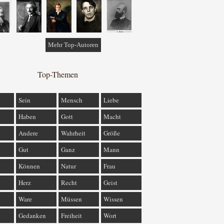
Mehr Top-Autoren
Top-Themen
Sein
Mensch
Liebe
Haben
Gott
Macht
Andere
Wahrheit
Größe
Gut
Ganz
Mann
Können
Natur
Frau
Herz
Recht
Geist
Ware
Müssen
Wissen
Gedanken
Freiheit
Wort