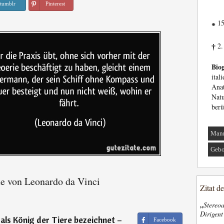
tumblr
Pinterest
15
*
2.
†
Biog
ita
An
Nat
berü
Man
Gebo
e von Leonardo da Vinci
Zitat d
„
Stereoa
Dirigen
ls König der Tiere bezeichnet –
Facebook