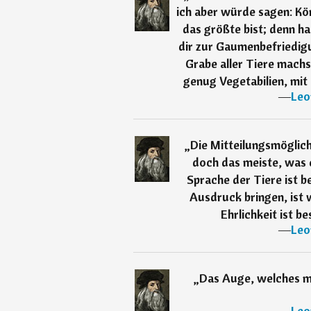
ich aber würde sagen: Kö
das größte bist; denn ha
dir zur Gaumenbefriedig
Grabe aller Tiere machs
genug Vegetabilien, mit
―
Leo
„
Die Mitteilungsmöglich
doch das meiste, was e
Sprache der Tiere ist b
Ausdruck bringen, ist w
Ehrlichkeit ist b
―
Leo
„
Das Auge, welches m
―
Leo