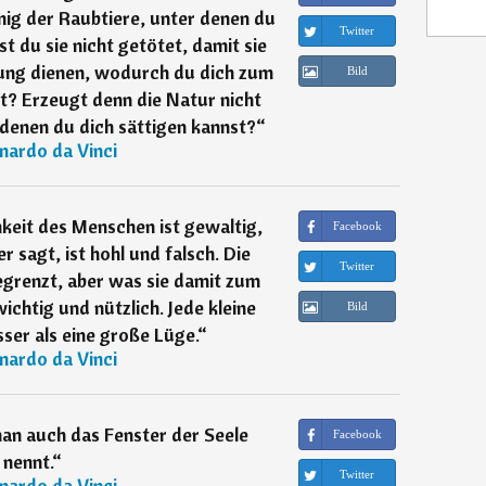
nig der Raubtiere, unter denen du
Twitter
st du sie nicht getötet, damit sie
ung dienen, wodurch du dich zum
Bild
t? Erzeugt denn die Natur nicht
 denen du dich sättigen kannst?
“
nardo da Vinci
keit des Menschen ist gewaltig,
Facebook
r sagt, ist hohl und falsch. Die
Twitter
egrenzt, aber was sie damit zum
ichtig und nützlich. Jede kleine
Bild
esser als eine große Lüge.
“
nardo da Vinci
an auch das Fenster der Seele
Facebook
nennt.
“
Twitter
nardo da Vinci