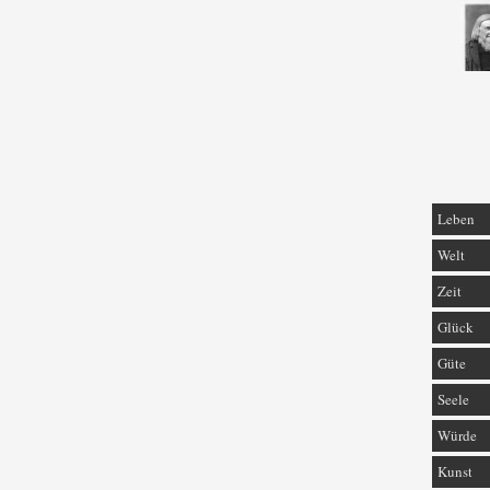
Leben
Welt
Zeit
Glück
Güte
Seele
Würde
Kunst