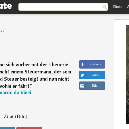
Zitate
A
ci
ne sich vorher mit der Theoerie
Facebook
eicht einem Steuermann, der sein
Twitter
d Steuer besteigt und nun nicht
ohin er fährt.
“
Bild
nardo da Vinci
Zitat (Bild):