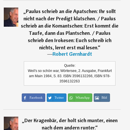
„
Paulus schrieb an die Apatschen: Ihr sollt
nicht nach der Predigt klatschen. / Paulus
schrieb an die Komantschen: Erst kommt die
Taufe, dann das Plantschen. / Paulus
schrieb den Irokesen: Euch schreib ich
nichts, lernt erst mal lesen.
“
―
Robert Gernhardt
Quelle:
Weil's so schön war, Wörtersee, 2. Ausgabe, Frankfurt
am Main 1984, S. 83. ISBN 3596132266, ISBN 978-
3596132263
Facebook
Twitter
WhatsApp
Bild
„
Der Kragenbär, der holt sich munter, einen
nach dem andern runter.
“