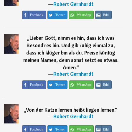
―
Robert Gernhardt
Facebook
Twitter
WhatsApp
Bild
„
Lieber Gott, nimm es hin, dass ich was
Besond'res bin. Und gib ruhig einmal zu,
dass ich klüger bin als du. Preise künftig
meinen Namen, denn sonst setzt es etwas.
Amen.
“
―
Robert Gernhardt
Facebook
Twitter
WhatsApp
Bild
„
Von der Katze lernen heißt liegen lernen.
“
―
Robert Gernhardt
Facebook
Twitter
WhatsApp
Bild