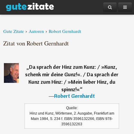
›
›
Gute Zitate
Autoren
Robert Gernhardt
Zitat von Robert Gernhardt
„
Da sprach der Hinz zum Kunz: / »Kunz,
schenk mir deine Gunz!«. / Da sprach der
Kunz zum Hinz: / »Mein lieber Hinz, du
spinnz!«
“
―
Robert Gernhardt
Quelle:
Hinz und Kunz, Wörtersee, 2. Ausgabe, Frankfurt am
Main 1984, S. 234 f. ISBN 3596132266, ISBN 978-
3596132263