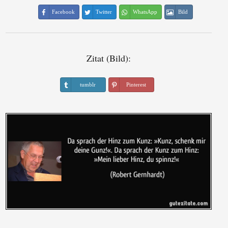
Facebook
Twitter
WhatsApp
Bild
Zitat (Bild):
tumblr
Pinterest