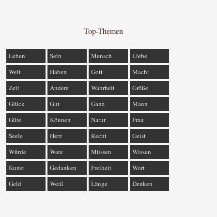
Top-Themen
Leben
Sein
Mensch
Liebe
Welt
Haben
Gott
Macht
Zeit
Andere
Wahrheit
Größe
Glück
Gut
Ganz
Mann
Güte
Können
Natur
Frau
Seele
Herz
Recht
Geist
Würde
Ware
Müssen
Wissen
Kunst
Gedanken
Freiheit
Wort
Geld
Weiß
Länge
Denken