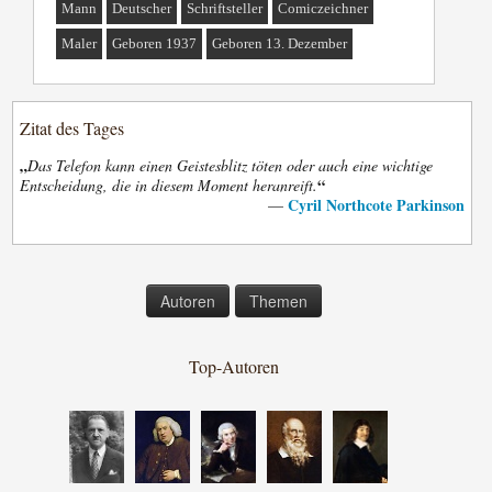
Mann
Deutscher
Schriftsteller
Comiczeichner
Maler
Geboren 1937
Geboren 13. Dezember
Zitat des Tages
„
Das Telefon kann einen Geistesblitz töten oder auch eine wichtige
“
Entscheidung, die in diesem Moment heranreift.
Cyril Northcote Parkinson
—
Autoren
Themen
Top-Autoren