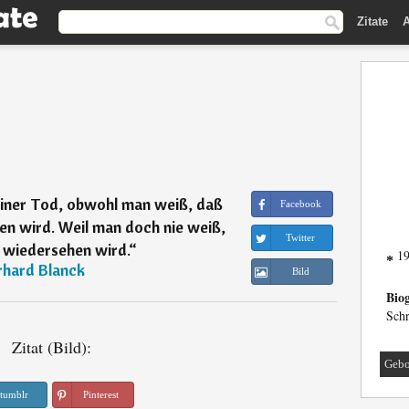
Zitate
A
leiner Tod, obwohl man weiß, daß
Facebook
en wird. Weil man doch nie weiß,
Twitter
 wiedersehen wird.
“
1
*
rhard Blanck
Bild
Biog
Schr
Zitat (Bild):
Gebo
tumblr
Pinterest