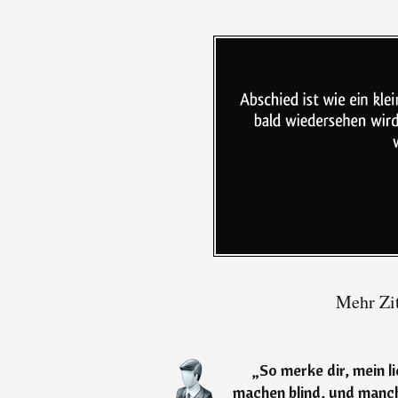
Mehr Zit
„
So merke dir, mein l
machen blind, und manc