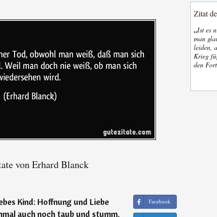
Zitat d
„
Ist es 
man glau
leiden, 
Krieg fü
den Fort
ate von Erhard Blanck
iebes Kind: Hoffnung und Liebe
Facebook
hmal auch noch taub und stumm.