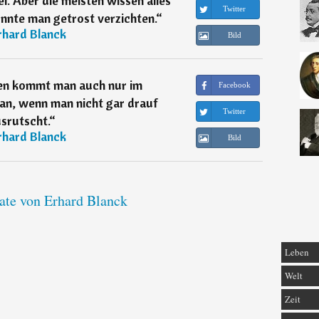
l. Aber die meisten wissen alles
Twitter
önnte man getrost verzichten.
“
rhard Blanck
Bild
en kommt man auch nur im
Facebook
n, wenn man nicht gar drauf
Twitter
srutscht.
“
rhard Blanck
Bild
tate von Erhard Blanck
Leben
Welt
Zeit