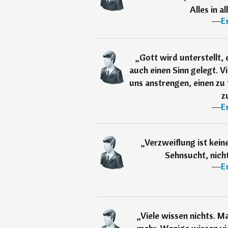
Alles in a
―
E
„
Gott wird unterstellt, 
auch einen Sinn gelegt. Vie
uns anstrengen, einen zu f
z
―
E
„
Verzweiflung ist kei
Sehnsucht, nich
―
E
„
Viele wissen nichts. M