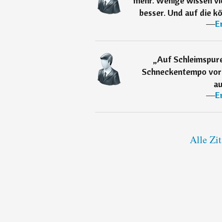
mehr. Wenige wissen vie
besser. Und auf die k
―
E
„
Auf Schleimspur
Schneckentempo vora
au
―
E
Alle Zi