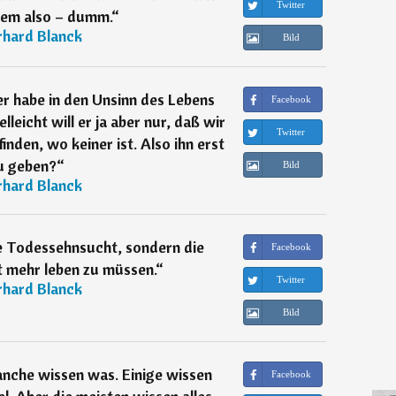
Twitter
llem also – dumm.
“
rhard Blanck
Bild
er habe in den Unsinn des Lebens
Facebook
lleicht will er ja aber nur, daß wir
Twitter
inden, wo keiner ist. Also ihn erst
u geben?
“
Bild
rhard Blanck
ne Todessehnsucht, sondern die
Facebook
t mehr leben zu müssen.
“
Twitter
rhard Blanck
Bild
anche wissen was. Einige wissen
Facebook