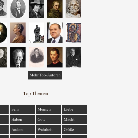
Mehr Top-Autoren
Top-Themen
Sein
Mensch
Liebe
Haben
Gott
Macht
Andere
Wahrheit
Größe