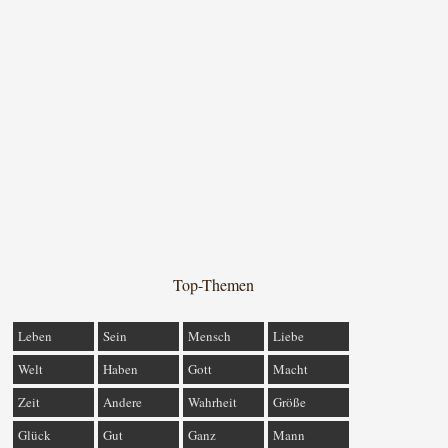
Top-Themen
Leben
Sein
Mensch
Liebe
Welt
Haben
Gott
Macht
Zeit
Andere
Wahrheit
Größe
Glück
Gut
Ganz
Mann