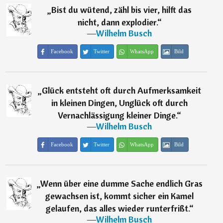
„
Bist du wütend, zähl bis vier, hilft das
nicht, dann explodier.
“
―
Wilhelm Busch
Facebook
Twitter
WhatsApp
Bild
„
Glück entsteht oft durch Aufmerksamkeit
in kleinen Dingen, Unglück oft durch
Vernachlässigung kleiner Dinge.
“
―
Wilhelm Busch
Facebook
Twitter
WhatsApp
Bild
„
Wenn über eine dumme Sache endlich Gras
gewachsen ist, kommt sicher ein Kamel
gelaufen, das alles wieder runterfrißt.
“
―
Wilhelm Busch