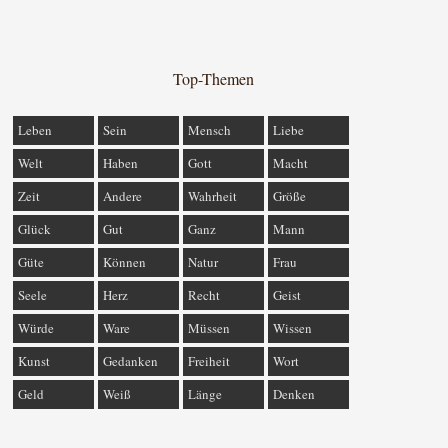
Top-Themen
Leben
Sein
Mensch
Liebe
Welt
Haben
Gott
Macht
Zeit
Andere
Wahrheit
Größe
Glück
Gut
Ganz
Mann
Güte
Können
Natur
Frau
Seele
Herz
Recht
Geist
Würde
Ware
Müssen
Wissen
Kunst
Gedanken
Freiheit
Wort
Geld
Weiß
Länge
Denken