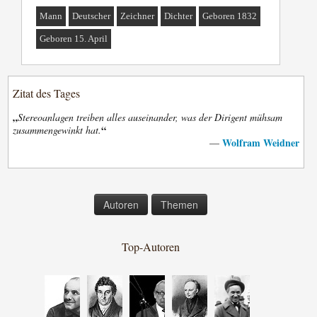
Mann
Deutscher
Zeichner
Dichter
Geboren 1832
Geboren 15. April
Zitat des Tages
„
Stereoanlagen treiben alles auseinander, was der Dirigent mühsam
“
zusammengewinkt hat.
Wolfram Weidner
—
Autoren
Themen
Top-Autoren