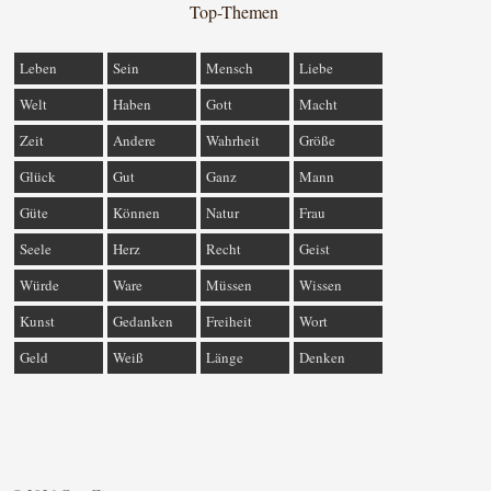
Top-Themen
Leben
Sein
Mensch
Liebe
Welt
Haben
Gott
Macht
Zeit
Andere
Wahrheit
Größe
Glück
Gut
Ganz
Mann
Güte
Können
Natur
Frau
Seele
Herz
Recht
Geist
Würde
Ware
Müssen
Wissen
Kunst
Gedanken
Freiheit
Wort
Geld
Weiß
Länge
Denken