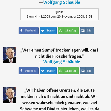
―
Wolfgang Schäuble
Quelle:
Stern Nr. 48/2008 vom 20. November 2008, S. 53
Facebook
Twitter
WhatsApp
Bild
„
Wer einen Sumpf trockenlegen will, darf
nicht die Frösche fragen.
“
―
Wolfgang Schäuble
Facebook
Twitter
WhatsApp
Bild
„
Wir haben offene Grenzen, die Leute
melden sich oft nicht an und nicht ab. Wir
wissen wahrscheinlich genauer, wie viel
Schweine und Rinder hier leben, weil es da