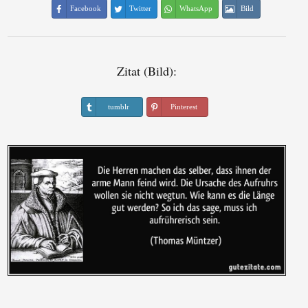
Facebook
Twitter
WhatsApp
Bild
Zitat (Bild):
tumblr
Pinterest