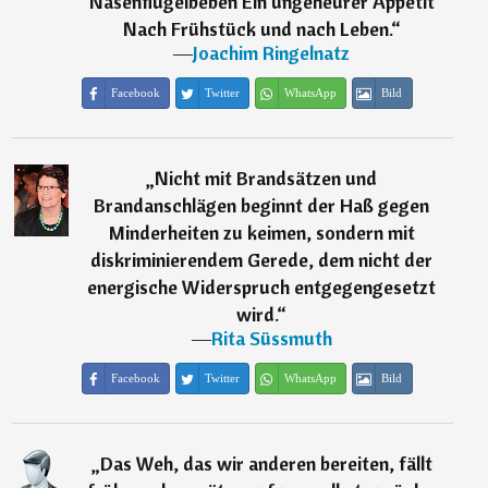
Nasenflügelbeben Ein ungeheurer Appetit
Nach Frühstück und nach Leben.
“
―
Joachim Ringelnatz
Facebook
Twitter
WhatsApp
Bild
„
Nicht mit Brandsätzen und
Brandanschlägen beginnt der Haß gegen
Minderheiten zu keimen, sondern mit
diskriminierendem Gerede, dem nicht der
energische Widerspruch entgegengesetzt
wird.
“
―
Rita Süssmuth
Facebook
Twitter
WhatsApp
Bild
„
Das Weh, das wir anderen bereiten, fällt