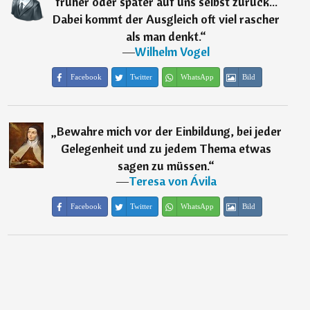
früher oder später auf uns selbst zurück...
Dabei kommt der Ausgleich oft viel rascher
als man denkt.
“
―
Wilhelm Vogel
Facebook
Twitter
WhatsApp
Bild
„
Bewahre mich vor der Einbildung, bei jeder
Gelegenheit und zu jedem Thema etwas
sagen zu müssen.
“
―
Teresa von Ávila
Facebook
Twitter
WhatsApp
Bild