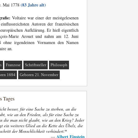
(83 Jahre alt)
. Mai 1778
rafie:
Voltaire war einer der meistgelesenen
einflussreichsten Autoren der französischen
europäischen Aufklärung. Er hieß eigentlich
nçois-Marie Arouet und nahm am 12. Juni
8 ohne irgendeinen Vornamen den Namen
aire an.
n
Franzose
Schriftsteller
Philosoph
ren 1694
Geboren 21. November
es Tages
nicht besser, für eine Sache zu sterben, an die
bt, wie an den Frieden, als für eine Sache zu
an die man nicht glaubt, wie an den Krieg? Jeder
gt ein weiteres Glied an die Kette des Übels, die
“
schritt der Menschlichkeit verhindert.
Albert Einstein
—