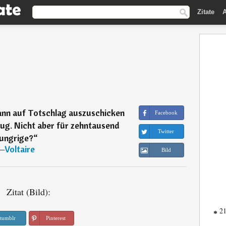
Zitate
A
n auf Totschlag auszuschicken
Facebook
nug. Nicht aber für zehntausend
Twitter
ungrige?
“
―
Voltaire
Bild
Zitat (Bild):
21
*
tumblr
Pinterest