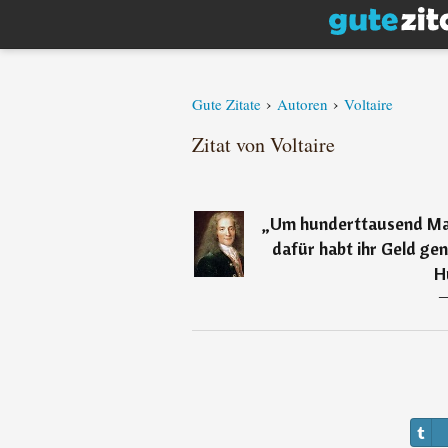
›
›
Gute Zitate
Autoren
Voltaire
Zitat von Voltaire
„
Um hunderttausend Man
dafür habt ihr Geld ge
H