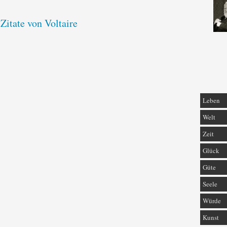
 Zitate von Voltaire
Leben
Welt
Zeit
Glück
Güte
Seele
Würde
Kunst