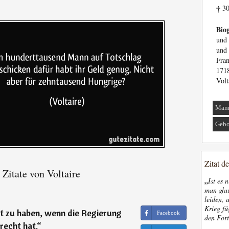
30
†
Biog
und 
und 
Fra
171
Volt
Man
Gebo
Zitat d
Zitate von Voltaire
„
Ist es 
man glau
leiden, 
Krieg fü
ht zu haben, wenn die Regierung
Facebook
den Fort
recht hat.
“