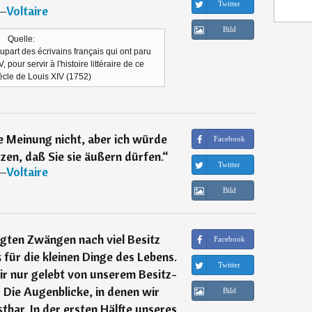
Twitter
―
Voltaire
Bild
Quelle:
upart des écrivains français qui ont paru
pour servir à l'histoire littéraire de ce
ècle de Louis XIV (1752)
hre Meinung nicht, aber ich würde
Facebook
zen, daß Sie sie äußern dürfen.
“
Twitter
―
Voltaire
Bild
egten Zwängen nach viel Besitz
Facebook
k für die kleinen Dinge des Lebens.
Twitter
r nur gelebt von unserem Besitz-
Die Augenblicke, in denen wir
Bild
stbar. In der ersten Hälfte unseres