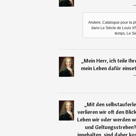
Andere, Catalogue pour la pl
dans Le Siècle de Louis XIV, 
temps, Le Si
„
Mein Herr, ich teile I
mein Leben dafür einset
„
Mit den selbstauferl
verlieren wir oft den Blic
Leben wir oder werden wi
und Geltungsstreben? 
innehalten, sind daher ko