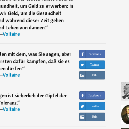
sundheit, um Geld zu erwerben; in
wir Geld, um die Gesundheit
nd während dieser Zeit gehen
nd Leben von dannen.
“
―
Voltaire
nden mit dem, was Sie sagen, aber
Facebook
rsten dafür kämpfen, daß sie es
Twitter
en dürfen.
“
―
Voltaire
Bild
 ist sicherlich der Gipfel der
Facebook
oleranz.
“
Twitter
―
Voltaire
Bild