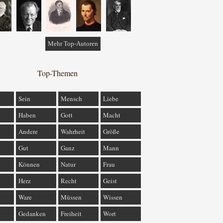
Mehr Top-Autoren
Top-Themen
Sein
Mensch
Liebe
Haben
Gott
Macht
Andere
Wahrheit
Größe
Gut
Ganz
Mann
Können
Natur
Frau
Herz
Recht
Geist
Ware
Müssen
Wissen
Gedanken
Freiheit
Wort