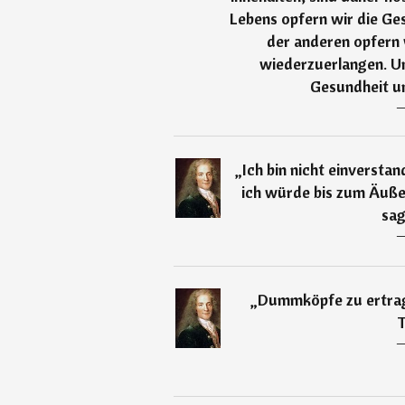
Lebens opfern wir die Ge
der anderen opfern 
wiederzuerlangen. U
Gesundheit u
„
Ich bin nicht einversta
ich würde bis zum Äuße
sag
„
Dummköpfe zu ertragen
T