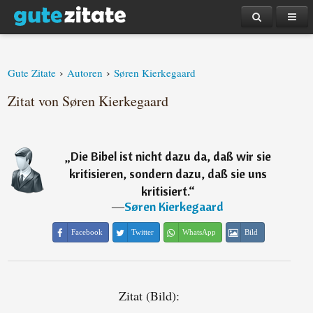
›
›
Gute Zitate
Autoren
Søren Kierkegaard
Zitat von Søren Kierkegaard
„
Die Bibel ist nicht dazu da, daß wir sie
kritisieren, sondern dazu, daß sie uns
kritisiert.
“
―
Søren Kierkegaard
Facebook
Twitter
WhatsApp
Bild
Zitat (Bild):