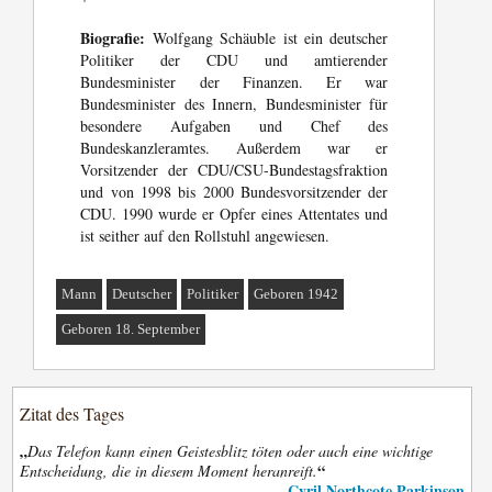
Biografie:
Wolfgang Schäuble ist ein deutscher
Politiker der CDU und amtierender
Bundesminister der Finanzen. Er war
Bundesminister des Innern, Bundesminister für
besondere Aufgaben und Chef des
Bundeskanzleramtes. Außerdem war er
Vorsitzender der CDU/CSU-Bundestagsfraktion
und von 1998 bis 2000 Bundesvorsitzender der
CDU. 1990 wurde er Opfer eines Attentates und
ist seither auf den Rollstuhl angewiesen.
Mann
Deutscher
Politiker
Geboren 1942
Geboren 18. September
Zitat des Tages
„
Das Telefon kann einen Geistesblitz töten oder auch eine wichtige
“
Entscheidung, die in diesem Moment heranreift.
Cyril Northcote Parkinson
—