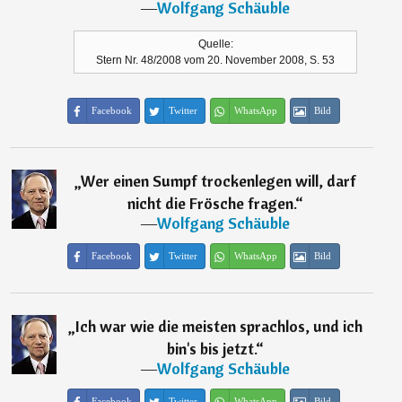
―
Wolfgang Schäuble
Quelle:
Stern Nr. 48/2008 vom 20. November 2008, S. 53
Facebook
Twitter
WhatsApp
Bild
„
Wer einen Sumpf trockenlegen will, darf
nicht die Frösche fragen.
“
―
Wolfgang Schäuble
Facebook
Twitter
WhatsApp
Bild
„
Ich war wie die meisten sprachlos, und ich
bin's bis jetzt.
“
―
Wolfgang Schäuble
Facebook
Twitter
WhatsApp
Bild