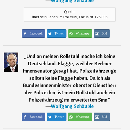
―
Wolfgang Schäuble
Quelle:
über sein Leben im Rollstuhl, Focus Nr. 12/2006
Facebook
Twitter
WhatsApp
Bild
„
Und an meinen Rollstuhl mache ich keine
Deutschland-Flagge, weil der Berliner
Innensenator gesagt hat, Polizeifahrzeuge
sollten keine Flagge haben. Da ich als
Bundesinnnenminister oberster Dienstherr
der Polizei bin, ist mein Rollstuhl auch ein
Polizeifahrzeug im erweiterten Sinn.
“
―
Wolfgang Schäuble
Facebook
Twitter
WhatsApp
Bild