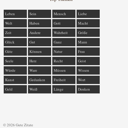
Leben
Sein
Mensch
Liebe
Welt
Haben
Gott
Macht
Zeit
Andere
Wahrheit
Größe
Glück
Gut
Ganz
Mann
Güte
Können
Natur
Frau
Seele
Herz
Recht
Geist
Würde
Ware
Müssen
Wissen
Kunst
Gedanken
Freiheit
Wort
Geld
Weiß
Länge
Denken
© 2026 Gute Zitate