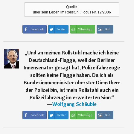
Quelle:
über sein Leben im Rollstuhl, Focus Nr. 12/2006
Facebook
Twitter
WhatsApp
Bild
„
Und an meinen Rollstuhl mache ich keine
Deutschland-Flagge, weil der Berliner
Innensenator gesagt hat, Polizeifahrzeuge
sollten keine Flagge haben. Da ich als
Bundesinnnenminister oberster Dienstherr
der Polizei bin, ist mein Rollstuhl auch ein
Polizeifahrzeug im erweiterten Sinn.
“
―
Wolfgang Schäuble
Facebook
Twitter
WhatsApp
Bild