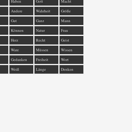
Haben
Gott
Macht
Andere
Wahrheit
Größe
Gut
Ganz
Mann
Können
Natur
Frau
Herz
Recht
Geist
Ware
Müssen
Wissen
Gedanken
Freiheit
Wort
Weiß
Länge
Denken