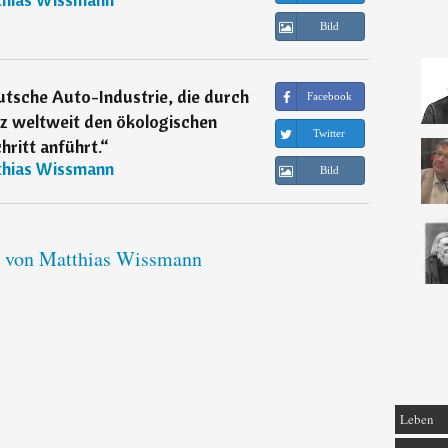
Bild
eutsche Auto-Industrie, die durch
Facebook
nz weltweit den ökologischen
Twitter
hritt anführt.
“
hias Wissmann
Bild
e von Matthias Wissmann
Leben