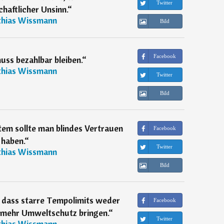
Twitter
haftlicher Unsinn.
“
hias Wissmann
Bild
Facebook
ss bezahlbar bleiben.
“
hias Wissmann
Twitter
Bild
tem sollte man blindes Vertrauen
Facebook
haben.
“
Twitter
hias Wissmann
Bild
, dass starre Tempolimits weder
Facebook
 mehr Umweltschutz bringen.
“
Twitter
hias Wissmann