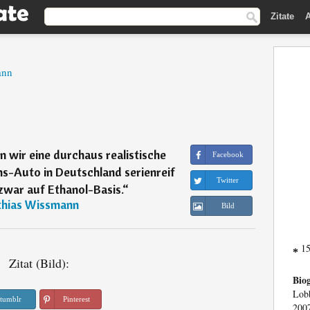
Zitate
A
ann
 wir eine durchaus realistische
Facebook
ns-Auto in Deutschland serienreif
Twitter
zwar auf Ethanol-Basis.
“
hias Wissmann
Bild
15
*
Zitat (Bild):
Biog
Lob
tumblr
Pinterest
200