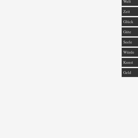
Welt
Zeit
Glück
Güte
Seele
Würde
Kunst
Geld