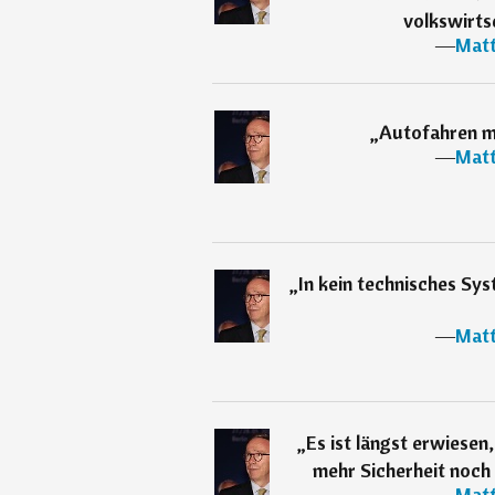
volkswirtsc
―
Matt
„
Autofahren mu
―
Matt
„
In kein technisches Sys
―
Matt
„
Es ist längst erwiesen
mehr Sicherheit noch
―
Matt