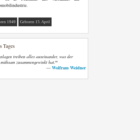
mobilindustrie.
ren 1949
Geboren 15. April
es Tages
nlagen treiben alles auseinander, was der
“
t mühsam zusammengewinkt hat.
Wolfram Weidner
—