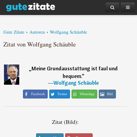
›
›
Gute Zitate
Autoren
Wolfgang Schäuble
Zitat von Wolfgang Schäuble
„
Meine Grundausstattung ist faul und
bequem.
“
―
Wolfgang Schäuble
Facebook
Twitter
WhatsApp
Bild
Zitat (Bild):