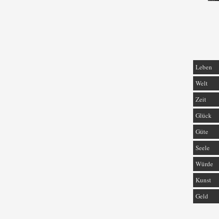
Leben
Welt
Zeit
Glück
Güte
Seele
Würde
Kunst
Geld