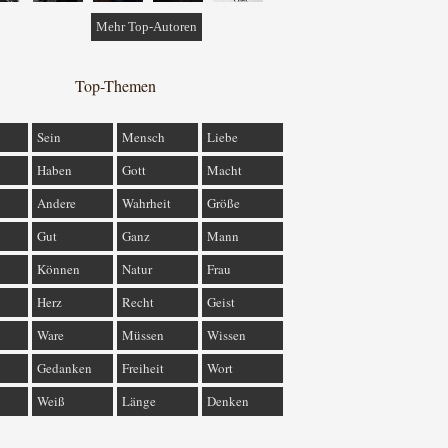
Mehr Top-Autoren
Top-Themen
Sein
Mensch
Liebe
Haben
Gott
Macht
Andere
Wahrheit
Größe
Gut
Ganz
Mann
Können
Natur
Frau
Herz
Recht
Geist
Ware
Müssen
Wissen
Gedanken
Freiheit
Wort
Weiß
Länge
Denken