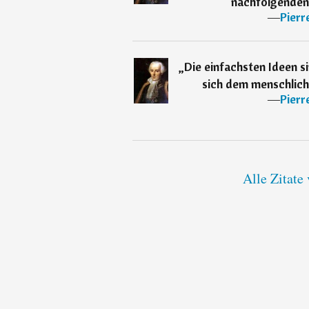
nachfolgenden
―
Pierr
„
Die einfachsten Ideen s
sich dem menschliche
―
Pierr
Alle Zitate