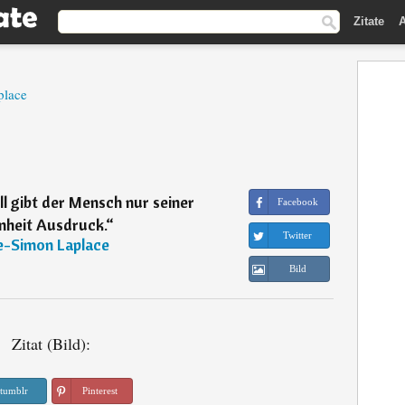
Zitate
A
place
l gibt der Mensch nur seiner
Facebook
nheit Ausdruck.
“
Twitter
e-Simon Laplace
Bild
Zitat (Bild):
tumblr
Pinterest