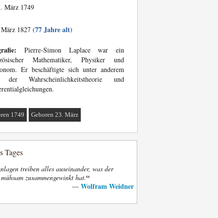
. März 1749
(77 Jahre alt)
 März 1827
rafie:
Pierre-Simon Laplace war ein
nzösischer Mathematiker, Physiker und
ronom. Er beschäftigte sich unter anderem
 der Wahrscheinlichkeitstheorie und
erentialgleichungen.
ren 1749
Geboren 23. März
es Tages
nlagen treiben alles auseinander, was der
“
t mühsam zusammengewinkt hat.
Wolfram Weidner
—