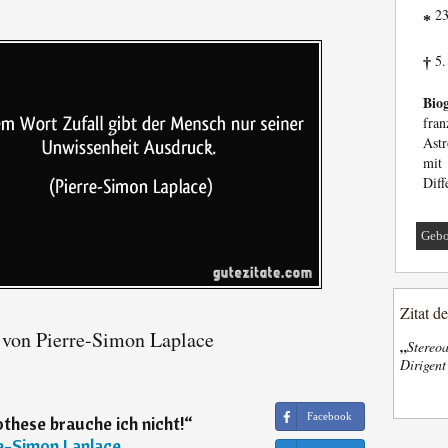
23
*
5.
†
Biog
fra
Ast
mit
Diff
Gebo
Zitat d
 von Pierre-Simon Laplace
„
Stereoa
Dirigen
Facebook
these brauche ich nicht!
“
e-Simon Laplace