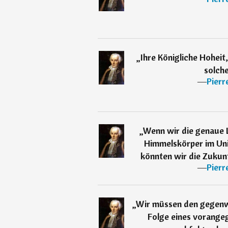
„
Ihre Königliche Hoheit
solch
―
Pierr
„
Wenn wir die genaue 
Himmelskörper im Un
könnten wir die Zukunf
―
Pierr
„
Wir müssen den gegenwä
Folge eines vorange