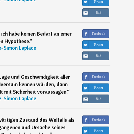
Twitter
Bild
, ich habe keinen Bedarf an einer
Facebook
en Hypothese.
“
Twitter
e-Simon Laplace
Bild
Lage und Geschwindigkeit aller
Facebook
iversum kennen würden, dann
Twitter
t mit Sicherheit voraussagen.
“
e-Simon Laplace
Bild
rtigen Zustand des Weltalls als
Facebook
gangenen und Ursache seines
Twitter