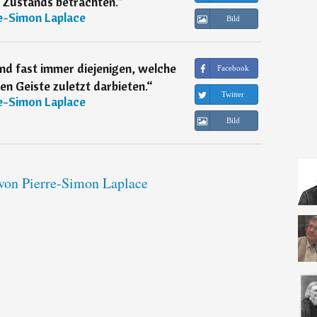
 Zustands betrachten.
“
e-Simon Laplace
Bild
ind fast immer diejenigen, welche
Facebook
n Geiste zuletzt darbieten.
“
Twitter
e-Simon Laplace
Bild
 von Pierre-Simon Laplace